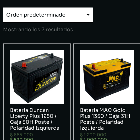
Mostrando los 7 resultados
Batería Duncan
Batería MAC Gold
Liberty Plus 1250 /
Plus 1350 / Caja 31H
Caja 30H Poste /
Poste / Polaridad
Polaridad Izquierda
Izquierda
$
665.000
$
1.200.000
$
590.000
$
1.000.000