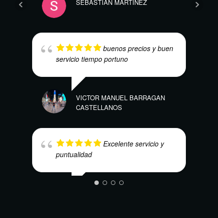
SEBASTIAN MARTINEZ
HEC
buenos precios y buen
servicio tiempo portuno
VICTOR MANUEL BARRAGAN
NAO
CASTELLANOS
Excelente servicio y
puntualidad
LUIS ALFONSO GRAJALES ALLIN
MAUR