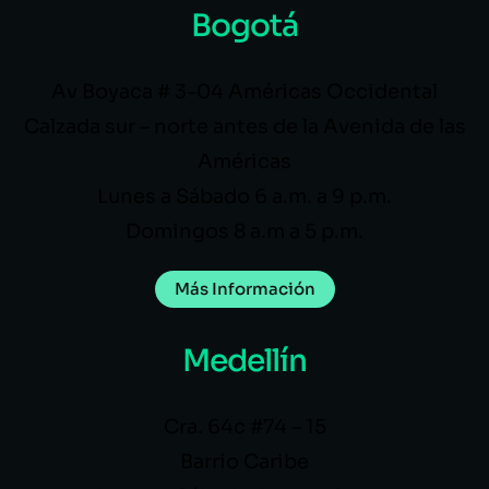
Bogotá
Av Boyaca # 3-04 Américas Occidental
Calzada sur – norte antes de la Avenida de las
Américas
Lunes a Sábado 6 a.m. a 9 p.m.
Domingos 8 a.m a 5 p.m.
Más Información
Medellín
Cra. 64c #74 – 15
Barrio Caribe