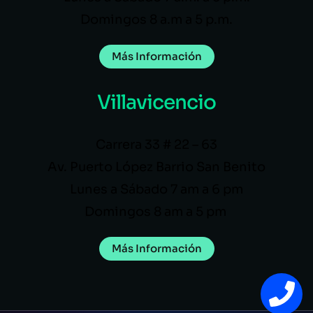
Domingos 8 a.m a 5 p.m.
Más Información
Villavicencio
Carrera 33 # 22 – 63
Av. Puerto López Barrio San Benito
Lunes a Sábado 7 am a 6 pm
Domingos 8 am a 5 pm
Más Información