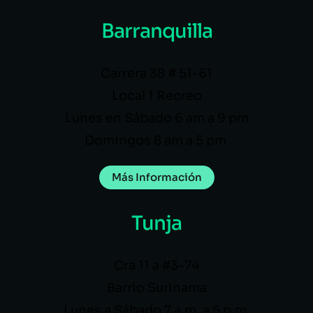
Barranquilla
Carrera 38 # 51-61
Local 1 Recreo
Lunes en Sábado 6 am a 9 pm
Domingos 8 am a 5 pm
Más Información
Tunja
Cra 11 a #3-74
Barrio Surinama
Lunes a Sábado 7 a.m. a 5 p.m.