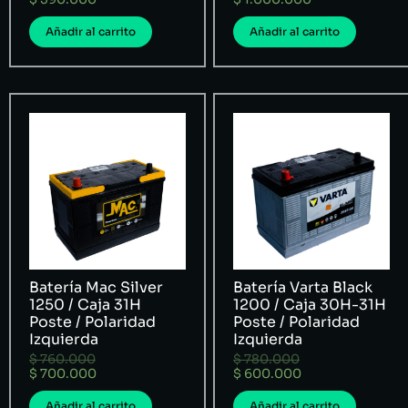
Añadir al carrito
Añadir al carrito
Batería Mac Silver
Batería Varta Black
1250 / Caja 31H
1200 / Caja 30H-31H
Poste / Polaridad
Poste / Polaridad
Izquierda
Izquierda
$
760.000
$
780.000
$
700.000
$
600.000
Añadir al carrito
Añadir al carrito