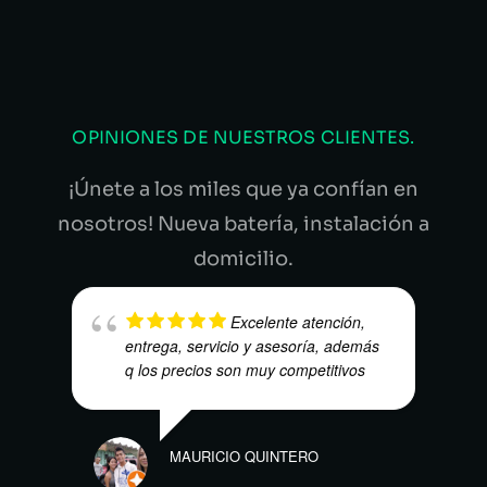
OPINIONES DE NUESTROS CLIENTES.
¡Únete a los miles que ya confían en
nosotros! Nueva batería, instalación a
domicilio.
Excelente atención,
entrega, servicio y asesoría, además
q los precios son muy competitivos
HARO
MAURICIO QUINTERO