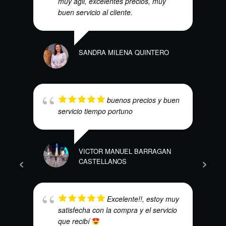
muy ágil, excelentes precios, muy
buen servicio al cliente.
ALEJ
SANDRA MILENA QUINTERO
buenos precios y buen
servicio tiempo portuno
CARL
VICTOR MANUEL BARRAGAN
CASTELLANOS
Excelente!!, estoy muy
satisfecha con la compra y el servicio
que recibí