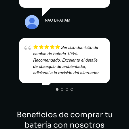
NUBI
NAO BRAHAM
Servicio domicilio de
cambio de bateria 100%
Recomendado. Excelente el detalle
de obsequio de ambientador,
ANDR
adicional a la revisión del alternador.
ISRAEL CASTRO DE LA HOZ
Beneficios de comprar tu
batería con nosotros