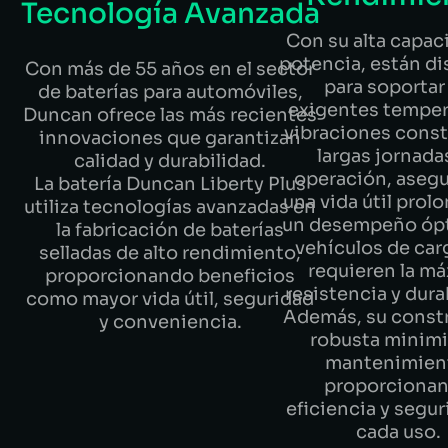
Tecnología Avanzada
Con su alta capac
potencia, están d
Con más de 55 años en el sector
para soportar 
de baterías para automóviles,
exigentes temper
Duncan ofrece las más recientes
vibraciones const
innovaciones que garantizan
largas jornada
calidad y durabilidad.
operación, aseg
La batería Duncan Liberty Plus
una vida útil prol
utiliza tecnologías avanzadas en
un desempeño óp
la fabricación de baterías
vehículos de car
selladas de alto rendimiento,
requieren la m
proporcionando beneficios
resistencia y dura
como mayor vida útil, seguridad
Además, su const
y conveniencia.
robusta minimi
mantenimien
proporciona
eficiencia y segu
cada uso.