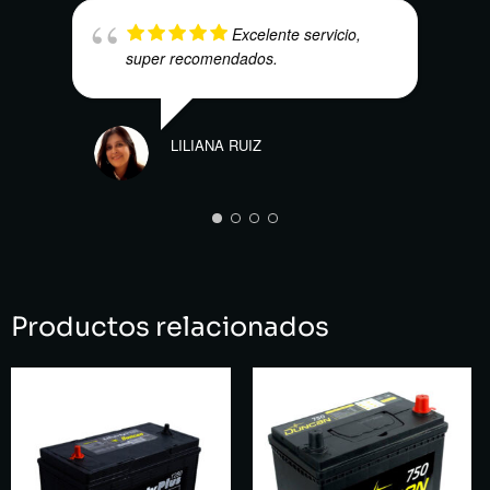
E.V.
Excelente servicio,
super recomendados.
LILIANA RUIZ
JUAN
Productos relacionados