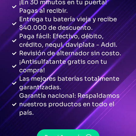
¡En 30 minutos en tu puerta!
Pagas al recibir.
Entrega tu batería vieja y recibe
$40.000 de descuento.
Paga fácil: Efectivo, débito,
crédito, nequi, daviplata - Addi.
Revisión de alternador sin costo.
¡Antisulfatante gratis con tu
compra!
Las mejores baterías totalmente
garantizadas.
Garantía nacional: Respaldamos
nuestros productos en todo el
país.