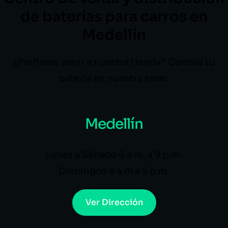
de baterías para carros en
Medellín
¿Prefieres venir a nuestra tienda? Cambia tu
batería en nuestra sede.
Medellín
Lunes a Sábado 6 a.m. a 9 p.m.
Domingos 8 a.m a 5 p.m.
Ver Dirección