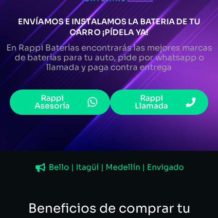
ENVÍAMOS E INSTALAMOS LA BATERIA DE TU
CARRO ¡PÍDELA YA!
En Rappi Baterías encontrarás las mejores marcas
de baterías para tu auto, pide por whatsapp o
llamada y paga contra entrega
Rappi
Rappi
Asesoría
Llamada
Bello | Itagüí | Medellín | Envigado
Beneficios de comprar tu