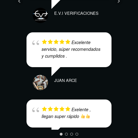
E.V.I VERIFICACIONES
JUAN S
Excelente
servicio, súper recomendados
y cumplidos .
JUAN ARCE
WILSON
Exelente ,
llegan super rápido