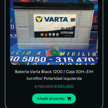
Batería Varta Black 1200 / Caja 30H-31H
tornillo/ Polaridad Izquierda
$
780.000
$
630.000
Añadir al carrito