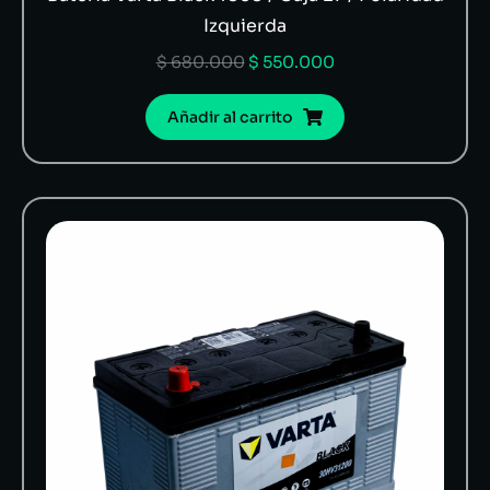
Izquierda
$
680.000
$
550.000
Añadir al carrito