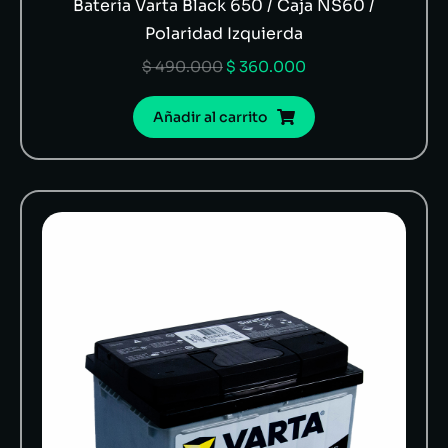
Batería Varta Black 650 / Caja NS60 /
Polaridad Izquierda
$
490.000
$
360.000
Añadir al carrito