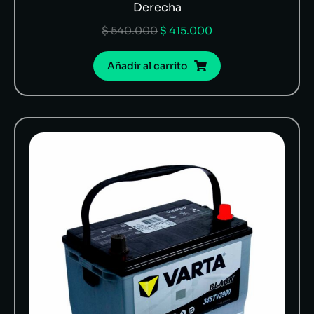
Derecha
$
540.000
$
415.000
Añadir al carrito