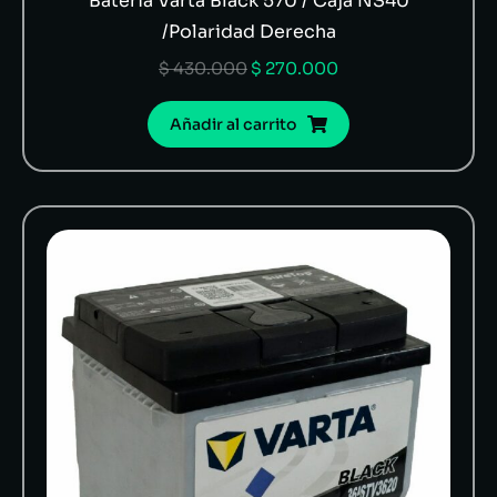
Batería Varta Black 570 / Caja NS40
/Polaridad Derecha
$
430.000
$
270.000
Añadir al carrito