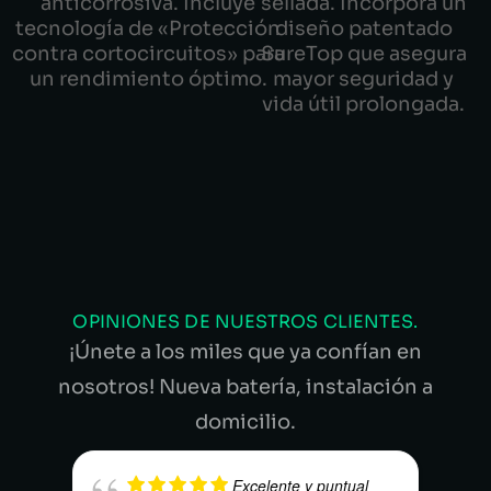
anticorrosiva. Incluye
sellada. Incorpora un
tecnología de «Protección
diseño patentado
contra cortocircuitos» para
SureTop que asegura
un rendimiento óptimo.
mayor seguridad y
vida útil prolongada.
OPINIONES DE NUESTROS CLIENTES.
¡Únete a los miles que ya confían en
nosotros! Nueva batería, instalación a
domicilio.
Excelente y puntual