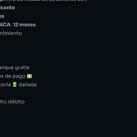
ricante
es
ANCA
:
12 meses
enimiento
anque gratis
os de pago
tería
dañada
ito débito