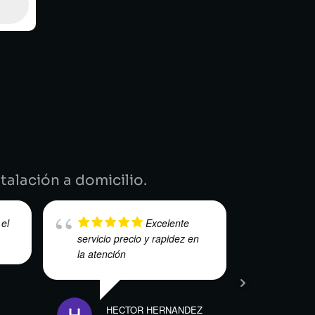
.
talación a domicilio.
 el
Excelente
servicio precio y rapidez en
servici
la atención
HAROLD DUAR
HECTOR HERNANDEZ