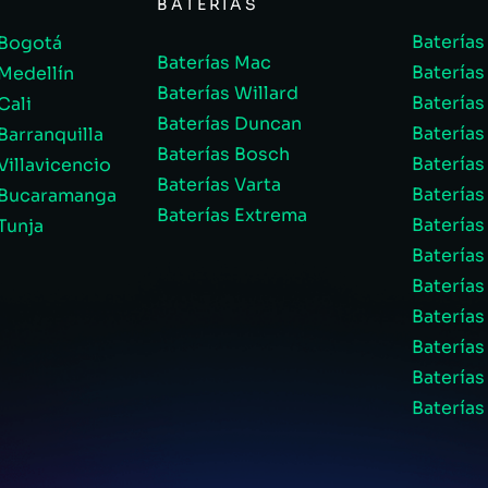
BATERIAS
Baterías
 Bogotá
Baterías Mac
Baterías
 Medellín
Baterías Willard
Baterías
Cali
Baterías Duncan
Baterías
Barranquilla
Baterías Bosch
Baterías
Villavicencio
Baterías Varta
Batería
o Bucaramanga
Baterías Extrema
Baterías
Tunja
Baterías
Baterías
Baterías
Baterías
Batería
Baterías