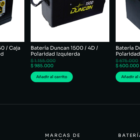
50 / Caja
Batería Duncan 1500 / 4D /
Batería D
ad
Polaridad Izquierda
Polarida
$
1.155.000
$
675.000
$
985.000
$
600.000
Añadir al carrito
Añadir al 
MARCAS DE
BATER