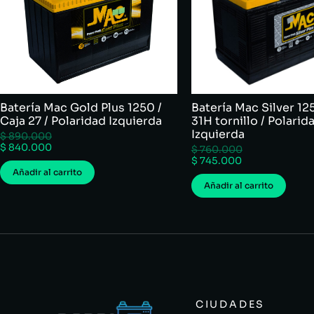
Batería Mac Gold Plus 1250 /
Batería Mac Silver 12
Caja 27 / Polaridad Izquierda
31H tornillo / Polarid
Izquierda
$
890.000
$
840.000
$
760.000
$
745.000
Añadir al carrito
Añadir al carrito
CIUDADES