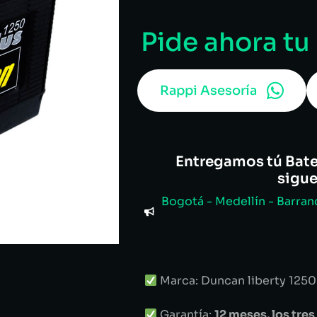
Pide ahora tu
Rappi Asesoría
Entregamos tú Bater
sigu
Bogotá - Medellín - Barranq
Marca: Duncan liberty 1250 /
Garantía:
12 meses, los tr