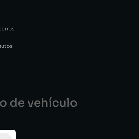
perios
nutos
po de vehículo