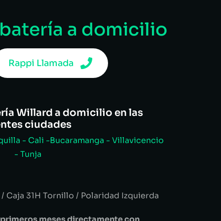
 batería a domicilio
Rappi Llamada
ía Willard a domicilio en las
entes ciudades
uilla - Cali -Bucaramanga - Villavicencio
- Tunja
 Caja 31H Tornillo / Polaridad Izquierda
es primeros meses directamente con