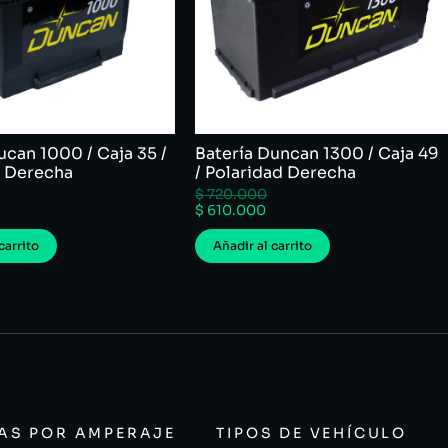
ucan 1000 / Caja 35 /
Batería Duncan 1300 / Caja 49
d Derecha
/ Polaridad Derecha
$
720.000
$
610.000
carrito
Añadir al carrito
ÍAS POR AMPERAJE
TIPOS DE VEHÍCULO