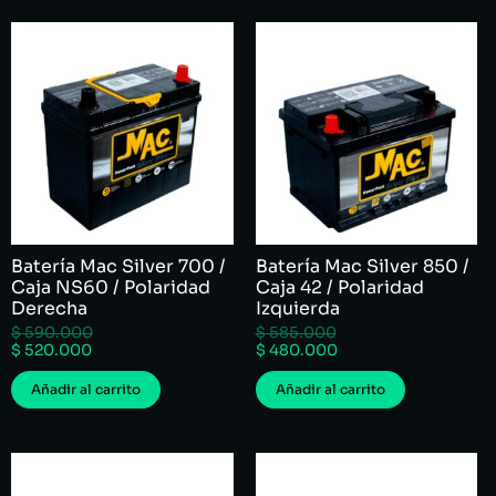
Batería Mac Silver 700 /
Batería Mac Silver 850 /
Caja NS60 / Polaridad
Caja 42 / Polaridad
Derecha
Izquierda
$
590.000
$
585.000
$
520.000
$
480.000
Añadir al carrito
Añadir al carrito