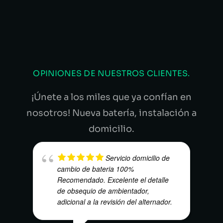
OPINIONES DE NUESTROS CLIENTES.
¡Únete a los miles que ya confían en
nosotros! Nueva batería, instalación a
domicilio.
Servicio domicilio de
cambio de bateria 100%
Recomendado. Excelente el detalle
de obsequio de ambientador,
adicional a la revisión del alternador.
FRED