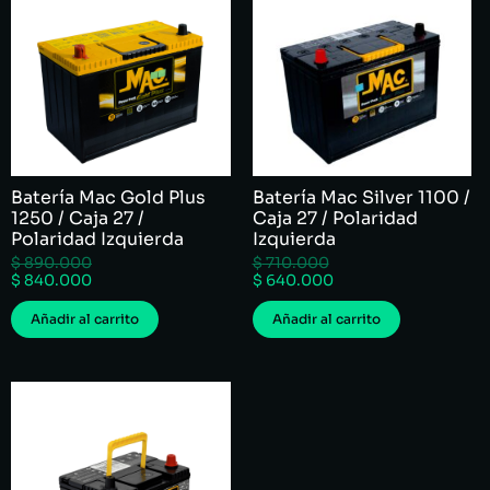
Batería Mac Gold Plus
Batería Mac Silver 1100 /
1250 / Caja 27 /
Caja 27 / Polaridad
Polaridad Izquierda
Izquierda
$
890.000
$
710.000
$
840.000
$
640.000
Añadir al carrito
Añadir al carrito