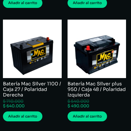
Añadir al carrito
Añadir al carrito
Batería Mac Silver 1100 /
Batería Mac Silver plus
Caja 27 / Polaridad
950 / Caja 48 / Polaridad
Derecha
Izquierda
$
710.000
$
540.000
$
640.000
$
490.000
Añadir al carrito
Añadir al carrito