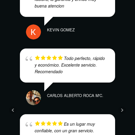
buena atencion
MAUR
KEVIN GOMEZ
Todo perfecto, rápido
FRED
y económico. Excelente servicio.
Recomendado
CARLOS ALBERTO ROCA M'C.
JUAN
Es un lugar muy
confiable, con un gran servicio.