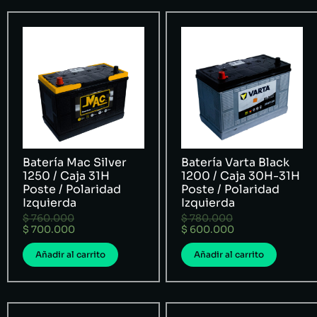
Batería Mac Silver
Batería Varta Black
1250 / Caja 31H
1200 / Caja 30H-31H
Poste / Polaridad
Poste / Polaridad
Izquierda
Izquierda
$
760.000
$
780.000
$
700.000
$
600.000
Añadir al carrito
Añadir al carrito