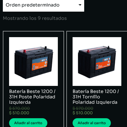
Mostrando los 9 resultados
Batería Beste 1200 /
Batería Beste 1200 /
31H Poste Polaridad
31H Tornillo
Izquierda
Polaridad Izquierda
$
570.000
$
570.000
$
510.000
$
510.000
Añadir al carrito
Añadir al carrito