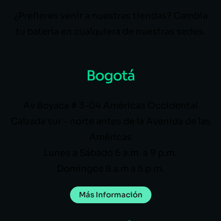
¿Prefieres venir a nuestras tiendas? Cambia
tu batería en cualquiera de nuestras sedes.
Bogotá
Av Boyaca # 3-04 Américas Occidental
Calzada sur – norte antes de la Avenida de las
Américas
Lunes a Sábado 6 a.m. a 9 p.m.
Domingos 8 a.m a 5 p.m.
Más Información