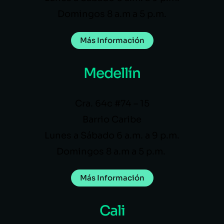
Domingos 8 a.m a 5 p.m.
Más Información
Medellín
Cra. 64c #74 – 15
Barrio Caribe
Lunes a Sábado 6 a.m. a 9 p.m.
Domingos 8 a.m a 5 p.m.
Más Información
Cali