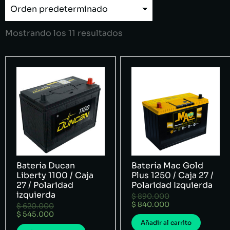
Mostrando los 11 resultados
Batería Ducan
Batería Mac Gold
Liberty 1100 / Caja
Plus 1250 / Caja 27 /
27 / Polaridad
Polaridad Izquierda
izquierda
$
890.000
$
840.000
$
620.000
$
545.000
Añadir al carrito