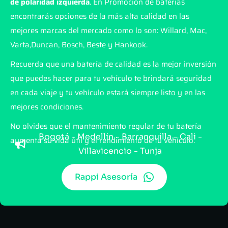
de polaridad
izquierda
. En Promoción de baterías
encontrarás opciones de la más alta calidad en las
mejores marcas del mercado como lo son: Willard, Mac,
Varta,Duncan, Bosch, Beste y Hankook.
Recuerda que una batería de calidad es la mejor inversión
que puedes hacer para tu vehículo te brindará seguridad
en cada viaje y tu vehículo estará siempre listo y en las
mejores condiciones.
No olvides que el mantenimiento regular de tu batería
Bogotá - Medellín - Barranquilla - Cali -
aumenta su vida útil y el rendimiento de tu vehículo.
Villavicencio - Tunja
Rappi Asesoría