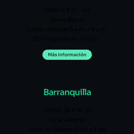
Calle 16 # 15 – 40
Barrio Sucre
Lunes a Sábado 6 a.m. a 9 p.m.
Domingos 8 a.m. a 5 p.m.
Más Información
Barranquilla
Carrera 38 # 51-61
Local 1 Recreo
Lunes en Sábado 6 am a 9 pm