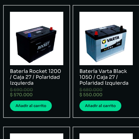
Batería Rocket 1200
Batería Varta Black
/ Caja 27 / Polaridad
1050 / Caja 27 /
Izquierda
Polaridad Izquierda
$
690.000
$
680.000
$
570.000
$
550.000
Añadir al carrito
Añadir al carrito