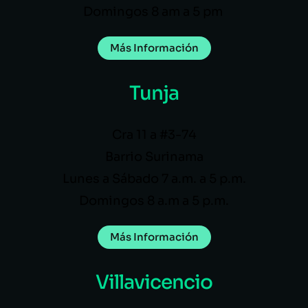
Domingos 8 am a 5 pm
Más Información
Tunja
Cra 11 a #3-74
Barrio Surinama
Lunes a Sábado 7 a.m. a 5 p.m.
Domingos 8 a.m a 5 p.m.
Más Información
Villavicencio