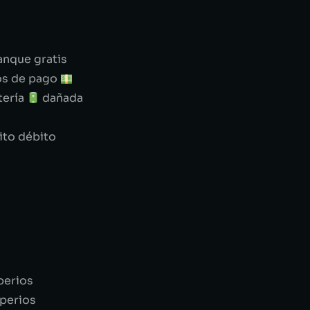
anque gratis
os de pago
tería
dañada
ito débito
perios
perios