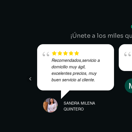
¡Únete a los miles q
Recomendados,servicio a
domicilio muy ágil,
excelentes precios, muy
buen servicio al cliente.
SANDRA MILENA
QUINTERO