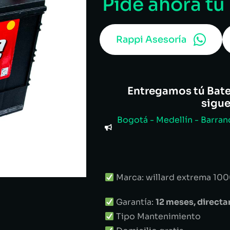
Pide ahora tu
Rappi Asesoría
Entregamos tú Bater
sigu
Bogotá - Medellín - Barranq
Marca: willard extrema 1000
Garantía:
12 meses, direc
Tipo Mantenimiento