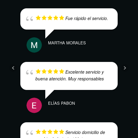
Fue rápido el servicio.
MARTHA MORALES
E.V.
Excelente servicio y
buena atención. Muy responsables
ELÍAS PABON
HEC
Servicio domicilio de