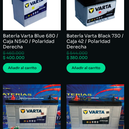
Batería Varta Blue 680 /
Batería Varta Black 730 /
Caja NS40 / Polaridad
Caja 42 / Polaridad
Derecha
Derecha
$
460.000
$
544.000
$
400.000
$
380.000
Añadir al carrito
Añadir al carrito