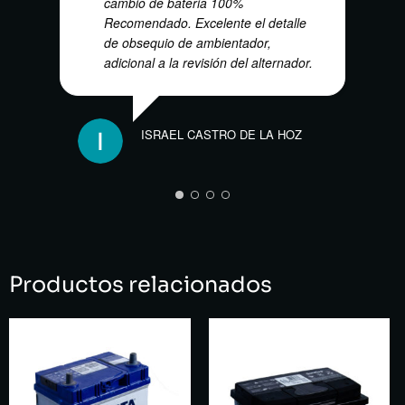
cambio de bateria 100%
Recomendado. Excelente el detalle
de obsequio de ambientador,
adicional a la revisión del alternador.
ISRAEL CASTRO DE LA HOZ
KEVI
Productos relacionados