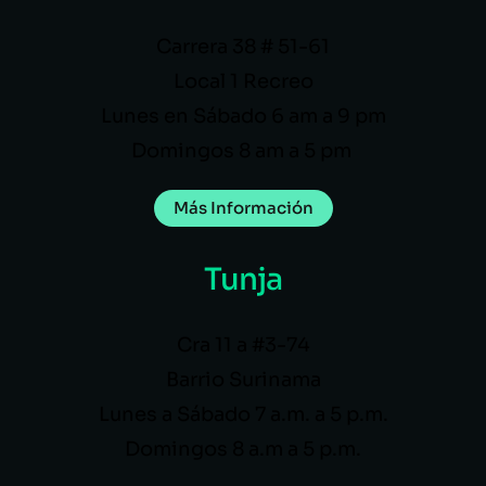
Carrera 38 # 51-61
Local 1 Recreo
Lunes en Sábado 6 am a 9 pm
Domingos 8 am a 5 pm
Más Información
Tunja
Cra 11 a #3-74
Barrio Surinama
Lunes a Sábado 7 a.m. a 5 p.m.
Domingos 8 a.m a 5 p.m.