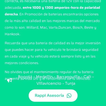
correcta, es necesaria una batería de 12V con la capacidad
adecuada,
entre 1000 y 1300 amperios-hora de polaridad
derecha
. En Promoción de baterías encontrarás opciones
de la más alta calidad en las mejores marcas del mercado
como lo son: Willard, Mac, Varta,Duncan, Bosch, Beste y
Hankook.
Recuerda que una batería de calidad es la mejor inversión
que puedes hacer para tu vehículo te brindará seguridad
en cada viaje y tu vehículo estará siempre listo y en las
mejores condiciones.
No olvides que el mantenimiento regular de tu batería
Bogotá - Medellín - Barranquilla - Cali -
aumenta su vida útil y el rendimiento de tu vehículo.
Villavicencio - Tunja
Rappi Asesoría