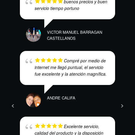
buenos precios y buen
servicio tiempo portuno
VICTOR MANUEL BARRAGAN
CASTELLANOS
WILS
Compré por medio de
internet me llegó puntual, el servicio
fue excelente y la atención magnífica.
ANDRE CALIFA
SAND
Excelente servicio,
calidad del producto y la disposición