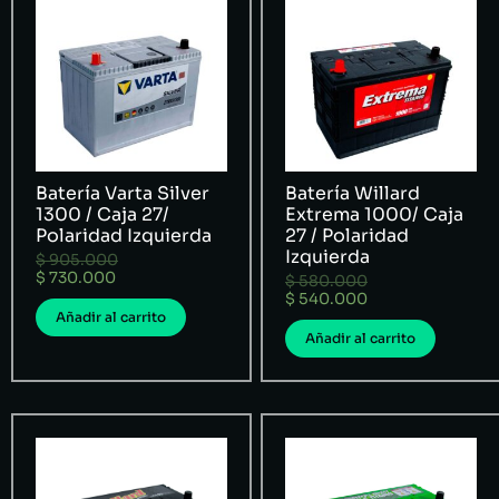
Batería Varta Silver
Batería Willard
1300 / Caja 27/
Extrema 1000/ Caja
Polaridad Izquierda
27 / Polaridad
Izquierda
$
905.000
$
730.000
$
580.000
$
540.000
Añadir al carrito
Añadir al carrito