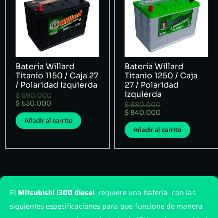
Batería Willard
Batería Willard
Titanio 1150 / Caja 27
Titanio 1250 / Caja
/ Polaridad Izquierda
27 / Polaridad
Izquierda
$
690.000
$
630.000
$
880.000
$
840.000
Añadir al carrito
Añadir al carrito
El
Mitsubishi l300 diesel
requiere una batería con las
siguientes especificaciones para que funcione de manera