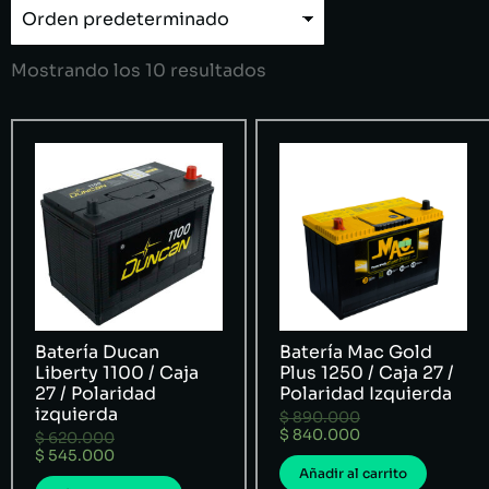
Mostrando los 10 resultados
Batería Ducan
Batería Mac Gold
Liberty 1100 / Caja
Plus 1250 / Caja 27 /
27 / Polaridad
Polaridad Izquierda
izquierda
$
890.000
$
840.000
$
620.000
$
545.000
Añadir al carrito