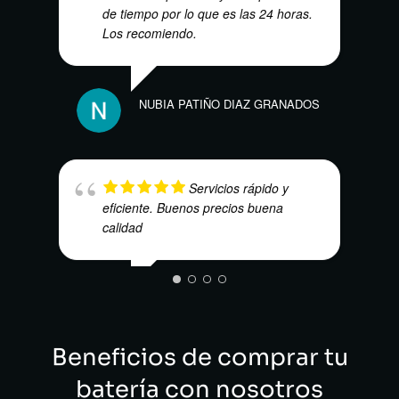
de tiempo por lo que es las 24 horas.
Los recomiendo.
FRED
NUBIA PATIÑO DIAZ GRANADOS
Servicios rápido y
eficiente. Buenos precios buena
calidad
MAUR
ALEJO SANCHEZ
Beneficios de comprar tu
batería con nosotros