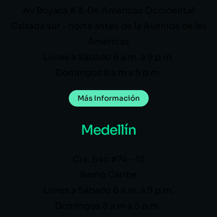
Av Boyaca # 3-04 Américas Occidental
Calzada sur – norte antes de la Avenida de las
Américas
Lunes a Sábado 6 a.m. a 9 p.m.
Domingos 8 a.m a 5 p.m.
Más Información
Medellín
Cra. 64c #74 – 15
Barrio Caribe
Lunes a Sábado 6 a.m. a 9 p.m.
Domingos 8 a.m a 5 p.m.