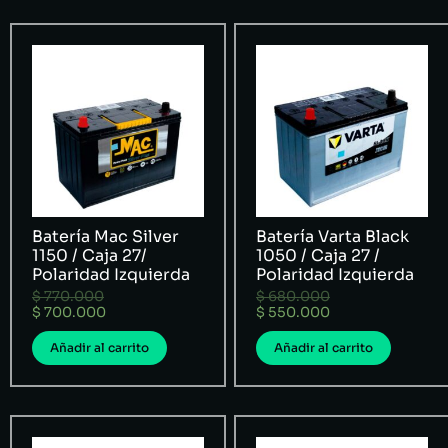
Batería Mac Silver
Batería Varta Black
1150 / Caja 27/
1050 / Caja 27 /
Polaridad Izquierda
Polaridad Izquierda
$
770.000
$
680.000
$
700.000
$
550.000
Añadir al carrito
Añadir al carrito