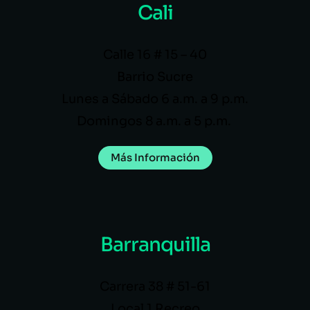
Cali
Calle 16 # 15 – 40
Barrio Sucre
Lunes a Sábado 6 a.m. a 9 p.m.
Domingos 8 a.m. a 5 p.m.
Más Información
Barranquilla
Carrera 38 # 51-61
Local 1 Recreo