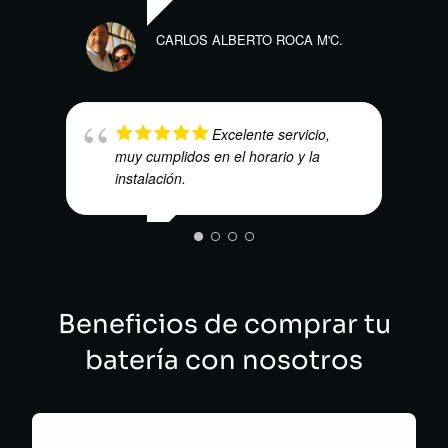
ELÍA
CARLOS ALBERTO ROCA M'C.
Excelente servicio,
muy cumplidos en el horario y la
LAUR
instalación.
WILSON CORREDOR CLAVIJO
Beneficios de comprar tu
batería con nosotros