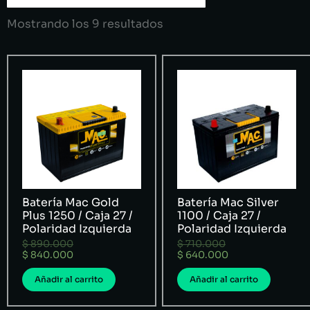
Mostrando los 9 resultados
Batería Mac Gold
Batería Mac Silver
Plus 1250 / Caja 27 /
1100 / Caja 27 /
Polaridad Izquierda
Polaridad Izquierda
$
890.000
$
710.000
$
840.000
$
640.000
Añadir al carrito
Añadir al carrito