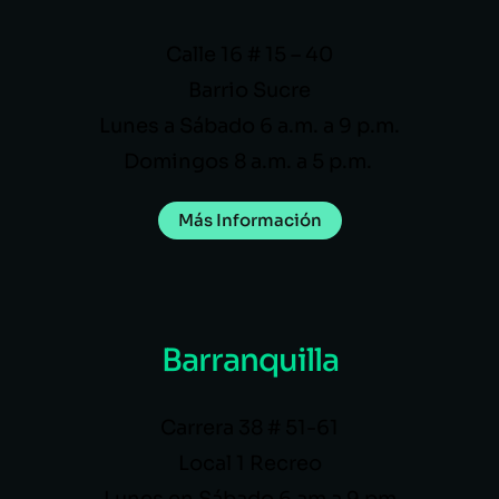
Calle 16 # 15 – 40
Barrio Sucre
Lunes a Sábado 6 a.m. a 9 p.m.
Domingos 8 a.m. a 5 p.m.
Más Información
Barranquilla
Carrera 38 # 51-61
Local 1 Recreo
Lunes en Sábado 6 am a 9 pm