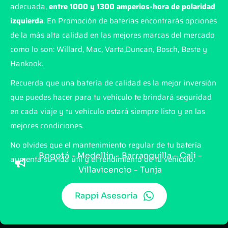
adecuada,
entre 1000 y 1300 amperios-hora de polaridad
izquierda
. En Promoción de baterías encontrarás opciones
de la más alta calidad en las mejores marcas del mercado
como lo son: Willard, Mac, Varta,Duncan, Bosch, Beste y
Hankook.
Recuerda que una batería de calidad es la mejor inversión
que puedes hacer para tu vehículo te brindará seguridad
en cada viaje y tu vehículo estará siempre listo y en las
mejores condiciones.
No olvides que el mantenimiento regular de tu batería
Bogotá - Medellín - Barranquilla - Cali -
aumenta su vida útil y el rendimiento de tu vehículo.
Villavicencio - Tunja
Rappi Asesoría