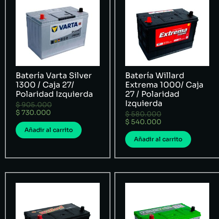
Batería Varta Silver
Batería Willard
1300 / Caja 27/
Extrema 1000/ Caja
Polaridad Izquierda
27 / Polaridad
Izquierda
$
905.000
$
730.000
$
580.000
$
540.000
Añadir al carrito
Añadir al carrito