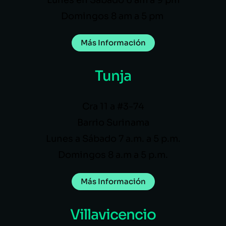
Domingos 8 am a 5 pm
Más Información
Tunja
Cra 11 a #3-74
Barrio Surinama
Lunes a Sábado 7 a.m. a 5 p.m.
Domingos 8 a.m a 5 p.m.
Más Información
Villavicencio