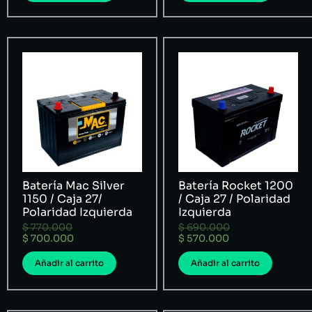
Batería Mac Silver
Batería Rocket 1200
1150 / Caja 27/
/ Caja 27 / Polaridad
Polaridad Izquierda
Izquierda
$
770.000
$
690.000
$
700.000
$
570.000
Añadir al carrito
Añadir al carrito