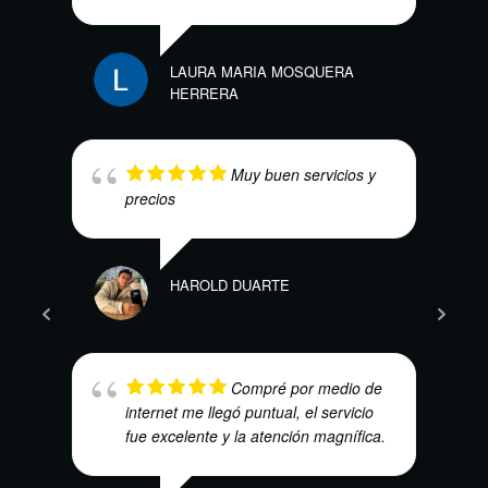
LAURA MARIA MOSQUERA
HERRERA
ELÍA
Muy buen servicios y
precios
HAROLD DUARTE
HEC
Compré por medio de
internet me llegó puntual, el servicio
fue excelente y la atención magnífica.
KAR