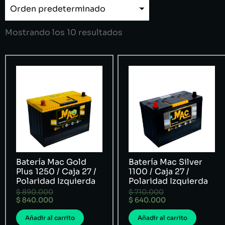
Mostrando los 10 resultados
Batería Mac Gold
Batería Mac Silver
Plus 1250 / Caja 27 /
1100 / Caja 27 /
Polaridad Izquierda
Polaridad Izquierda
$
890.000
$
710.000
$
840.000
$
640.000
Añadir al carrito
Añadir al carrito