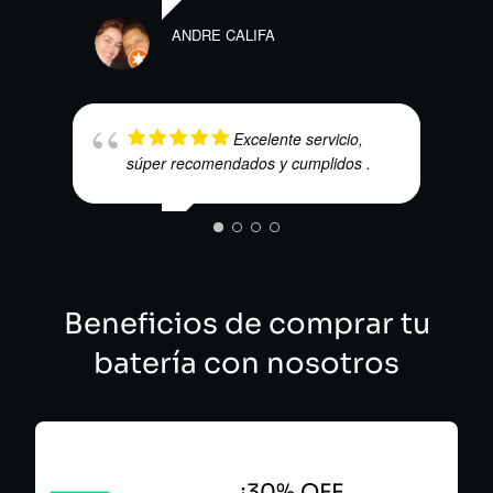
ANDRE CALIFA
Excelente servicio,
súper recomendados y cumplidos .
ISRA
JUAN ARCE
Beneficios de comprar tu
batería con nosotros
¡30% OFF