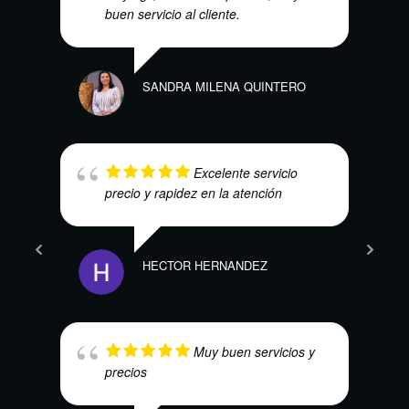
buen servicio al cliente.
LAUR
SANDRA MILENA QUINTERO
Excelente servicio
precio y rapidez en la atención
HECTOR HERNANDEZ
KEVI
Muy buen servicios y
precios