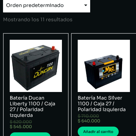
Mostrando los 11 resultados
Batería Ducan
Batería Mac Silver
Liberty 1100 / Caja
1100 / Caja 27 /
27 / Polaridad
Polaridad Izquierda
izquierda
$
710.000
$
640.000
$
620.000
$
545.000
Añadir al carrito