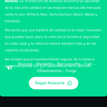
derecha
. En Promoción de baterías encontrarás opciones
de la más alta calidad en las mejores marcas del mercado
como lo son: Willard, Mac, Varta,Duncan, Bosch, Beste y
Hankook.
Recuerda que una batería de calidad es la mejor inversión
que puedes hacer para tu vehículo te brindará seguridad
en cada viaje y tu vehículo estará siempre listo y en las
mejores condiciones.
No olvides que el mantenimiento regular de tu batería
Bogotá - Medellín - Barranquilla - Cali -
aumenta su vida útil y el rendimiento de tu vehículo.
Villavicencio - Tunja
Rappi Asesoría