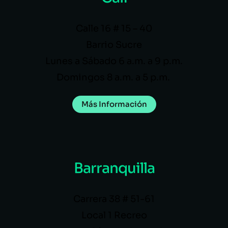
Calle 16 # 15 – 40
Barrio Sucre
Lunes a Sábado 6 a.m. a 9 p.m.
Domingos 8 a.m. a 5 p.m.
Más Información
Barranquilla
Carrera 38 # 51-61
Local 1 Recreo