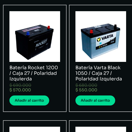
Batería Rocket 1200
Batería Varta Black
/ Caja 27 / Polaridad
1050 / Caja 27 /
Izquierda
Polaridad Izquierda
$
690.000
$
680.000
$
570.000
$
550.000
Añadir al carrito
Añadir al carrito