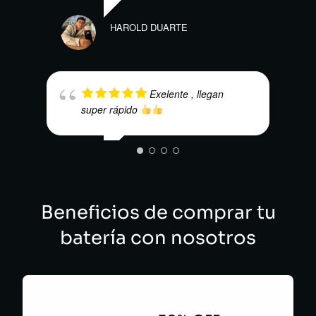
LUIS
HAROLD DUARTE
Exelente , llegan
super rápido
SEBASTIAN MARTINEZ
E.V.
Beneficios de comprar tu
batería con nosotros