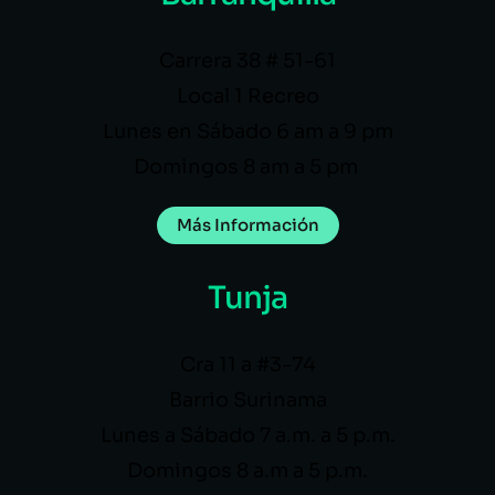
Carrera 38 # 51-61
Local 1 Recreo
Lunes en Sábado 6 am a 9 pm
Domingos 8 am a 5 pm
Más Información
Tunja
Cra 11 a #3-74
Barrio Surinama
Lunes a Sábado 7 a.m. a 5 p.m.
Domingos 8 a.m a 5 p.m.