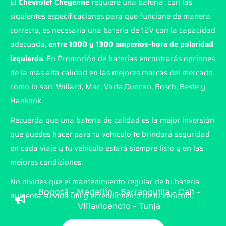
El
Chevrolet Cheyenne
requiere una batería con las
siguientes especificaciones para que funcione de manera
correcta, es necesaria una batería de 12V con la capacidad
adecuada,
entre 1000 y 1300 amperios-hora de polaridad
izquierda
. En Promoción de baterías encontrarás opciones
de la más alta calidad en las mejores marcas del mercado
como lo son: Willard, Mac, Varta,Duncan, Bosch, Beste y
Hankook.
Recuerda que una batería de calidad es la mejor inversión
que puedes hacer para tu vehículo te brindará seguridad
en cada viaje y tu vehículo estará siempre listo y en las
mejores condiciones.
No olvides que el mantenimiento regular de tu batería
Bogotá - Medellín - Barranquilla - Cali -
aumenta su vida útil y el rendimiento de tu vehículo.
Villavicencio - Tunja