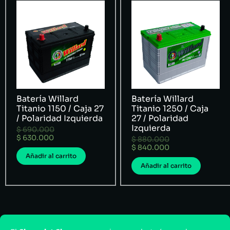
Batería Willard
Batería Willard
Titanio 1150 / Caja 27
Titanio 1250 / Caja
/ Polaridad Izquierda
27 / Polaridad
Izquierda
$
690.000
$
630.000
$
880.000
$
840.000
Añadir al carrito
Añadir al carrito