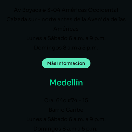
Av Boyaca # 3-04 Américas Occidental
Calzada sur – norte antes de la Avenida de las
Américas
Lunes a Sábado 6 a.m. a 9 p.m.
Domingos 8 a.m a 5 p.m.
Más Información
Medellín
Cra. 64c #74 – 15
Barrio Caribe
Lunes a Sábado 6 a.m. a 9 p.m.
Domingos 8 a.m a 5 p.m.