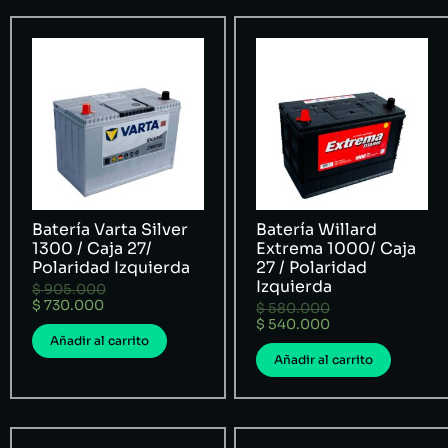
Batería Varta Silver
Batería Willard
1300 / Caja 27/
Extrema 1000/ Caja
Polaridad Izquierda
27 / Polaridad
Izquierda
$
905.000
$
730.000
$
580.000
$
540.000
Añadir al carrito
Añadir al carrito