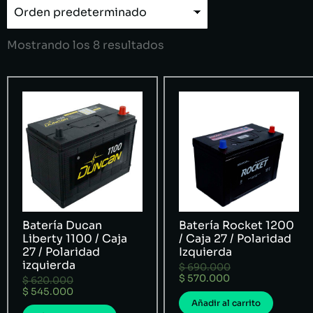
Mostrando los 8 resultados
Batería Ducan
Batería Rocket 1200
Liberty 1100 / Caja
/ Caja 27 / Polaridad
27 / Polaridad
Izquierda
izquierda
$
690.000
$
570.000
$
620.000
$
545.000
Añadir al carrito