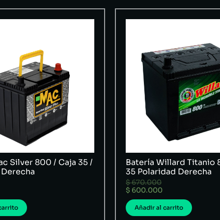
c Silver 800 / Caja 35 /
Batería Willard Titanio 
 Derecha
35 Polaridad Derecha
$
670.000
$
600.000
carrito
Añadir al carrito