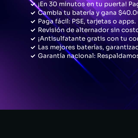
¡En 30 minutos en tu puerta! Pag
Cambia tu batería y gana $40.0
Paga fácil: PSE, tarjetas o apps.
Revisión de alternador sin cost
¡Antisulfatante gratis con tu c
Las mejores baterías, garantiza
Garantía nacional: Respaldamos