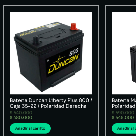
Batería Duncan Liberty Plus 800 /
Batería Ma
Caja 35-22 / Polaridad Derecha
Polaridad
$
640.000
$
690.000
$
480.000
$
645.000
Añadir al carrito
Añadir al 