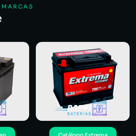
S MARCAS
e
an
Catálogo Extrema