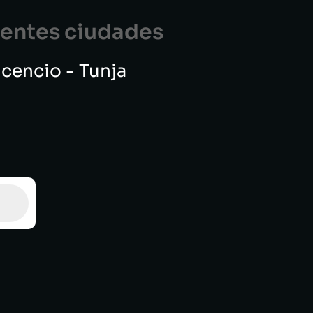
guentes ciudades
vicencio - Tunja