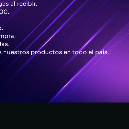
as al recibir.
00.
o.
ompra!
das.
 nuestros productos en todo el país.