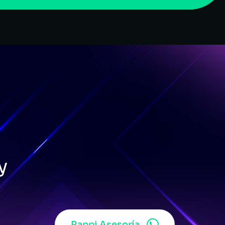
y
Rappi Asesoría