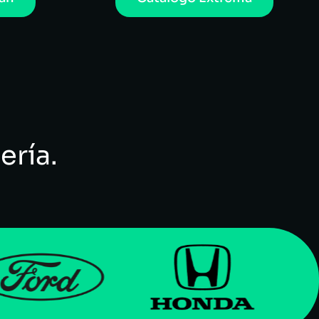
ería.