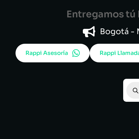
Entregamos tú B
Bogotá - M
Rappi Asesoría
Rappi Llamad