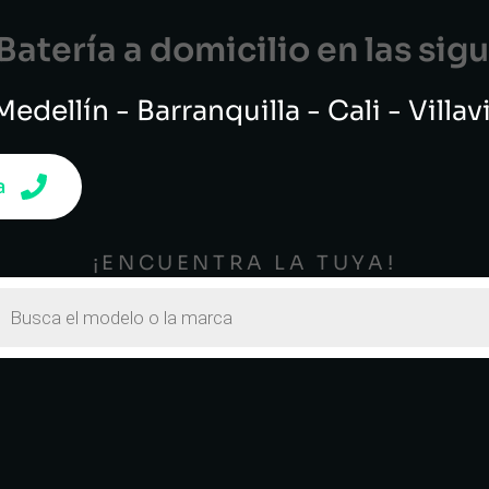
atería a domicilio en las si
edellín - Barranquilla - Cali - Villa
a
¡ENCUENTRA LA TUYA!