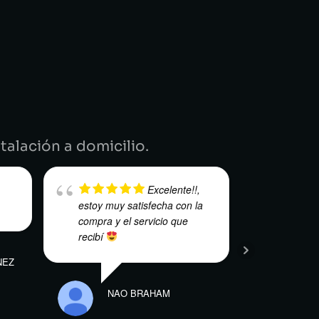
.
talación a domicilio.
Excelente!!,
estoy muy satisfecha con la
servici
compra y el servicio que
Muy re
recibí
NEZ
ELÍAS PABON
NAO BRAHAM