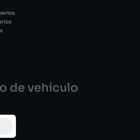
perios
erios
s
po de vehículo