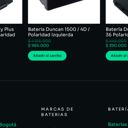
y Plus
Batería Duncan 1500 / 4D /
Batería D
laridad
Polaridad Izquierda
36 Polar
$
1.155.000
$
445.000
$
985.000
$
390.000
Añadir al carrito
Añadir al 
MARCAS DE
BATER
BATERIAS
Baterías
 Bogotá