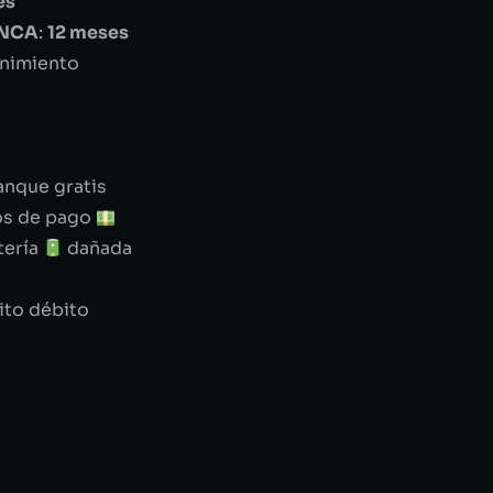
es
ANCA
:
12 meses
enimiento
anque gratis
os de pago
tería
dañada
ito débito