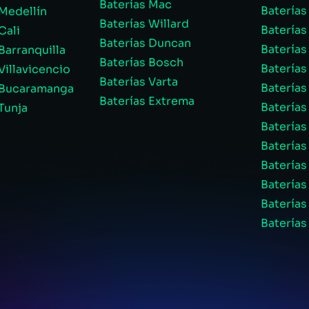
Baterías Mac
Baterías
 Medellín
Baterías Willard
Baterías
Cali
Baterías Duncan
Baterías
Barranquilla
Baterías Bosch
Baterías
Villavicencio
Baterías Varta
Batería
o Bucaramanga
Baterías Extrema
Baterías
Tunja
Baterías
Baterías
Baterías
Baterías
Batería
Baterías