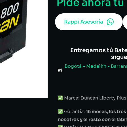
Pide ahora tu
Rappi Asesoría
Entregamos tú Bater
sigu
Bogotá - Medellín - Barranq
Marca: Duncan Liberty Plus
Garantía:
15 meses, los tr
nosotros y el resto con el fab