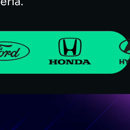
ería.