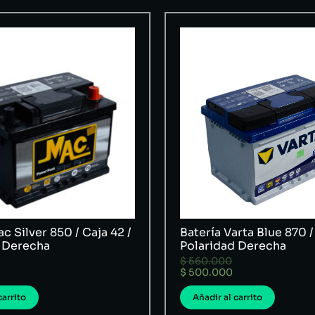
c Silver 850 / Caja 42 /
Batería Varta Blue 870 /
 Derecha
Polaridad Derecha
$
560.000
$
500.000
carrito
Añadir al carrito