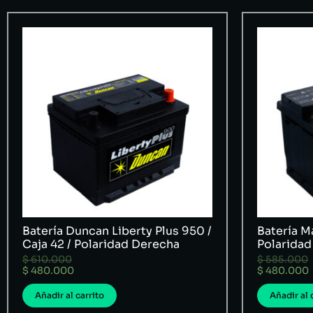
Batería Duncan Liberty Plus 950 /
Batería Ma
Caja 42 / Polaridad Derecha
Polaridad
$
610.000
$
585.000
$
480.000
$
480.000
Añadir al carrito
Añadir al 