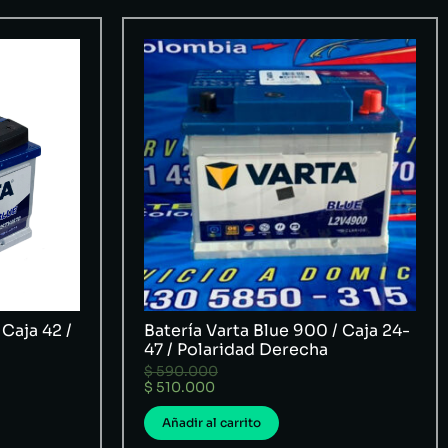
 Caja 42 /
Batería Varta Blue 900 / Caja 24-
47 / Polaridad Derecha
$
590.000
$
510.000
Añadir al carrito