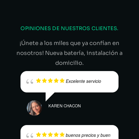
OPINIONES DE NUESTROS CLIENTES.
¡Únete a los miles que ya confían en
nosotros! Nueva batería, instalación a
domicilio.
Excelente servicio
KAREN CHACON
DENN
buenos precios y buen