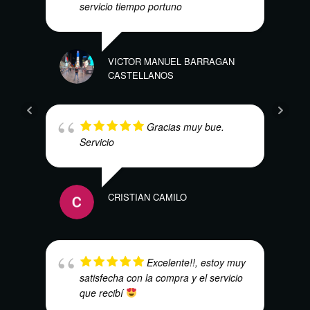
servicio tiempo portuno
VICTOR MANUEL BARRAGAN
CASTELLANOS
MARI
Gracias muy bue.
Servicio
CRISTIAN CAMILO
LUIS
Excelente!!, estoy muy
satisfecha con la compra y el servicio
que recibí