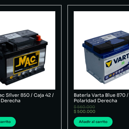
c Silver 850 / Caja 42 /
Batería Varta Blue 870 /
 Derecha
Polaridad Derecha
$
560.000
$
500.000
carrito
Añadir al carrito