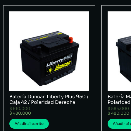
Batería Duncan Liberty Plus 950 /
Batería Ma
Caja 42 / Polaridad Derecha
Polaridad
$
610.000
$
585.000
$
480.000
$
480.000
Añadir al carrito
Añadir al 