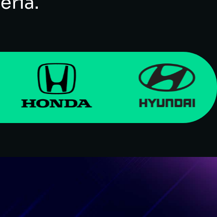
ería.