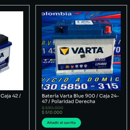
 Caja 42 /
Batería Varta Blue 900 / Caja 24-
47 / Polaridad Derecha
$
590.000
$
510.000
Añadir al carrito