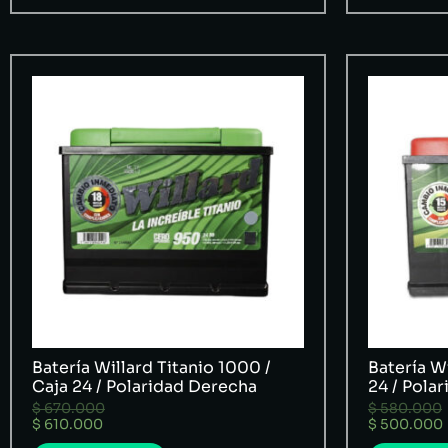
Batería Willard Titanio 1000 /
Batería Wi
Caja 24 / Polaridad Derecha
24 / Pola
$
670.000
$
580.000
$
610.000
$
500.000