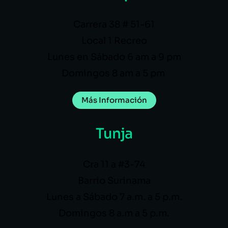
Carrera 38 # 51-61
Local 1 Recreo
Lunes en Sábado 6 am a 9 pm
Domingos 8 am a 5 pm
Más Información
Tunja
Cra 11 a #3-74
Barrio Surinama
Lunes a Sábado 7 a.m. a 5 p.m.
Domingos 8 a.m a 5 p.m.