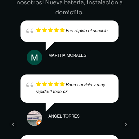
nosotros! Nueva batería, instalación a
domicilio.
Fue rápido el servicio.
MARTHA MORALES
FRED
Buen servicio y muy
rapido!!! todo ok
KAR
ANGEL TORRES