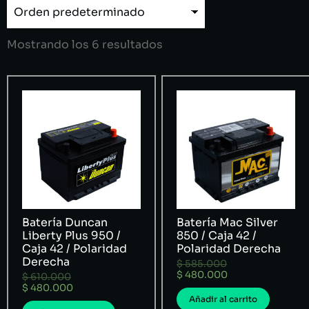
Mostrando los 6 resultados
Batería Duncan
Batería Mac Silver
Liberty Plus 950 /
850 / Caja 42 /
Caja 42 / Polaridad
Polaridad Derecha
Derecha
$
585.000
$
480.000
$
610.000
$
480.000
Añadir al carrito