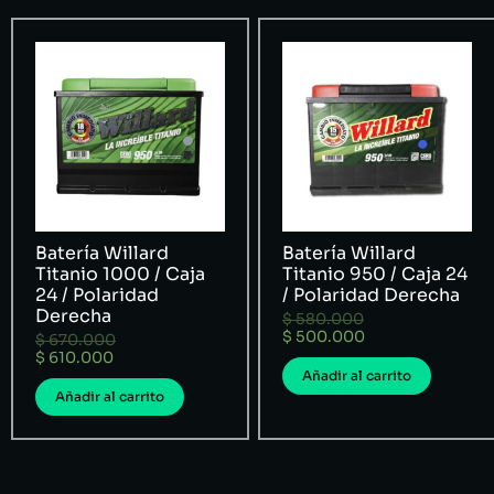
Batería Willard
Batería Willard
Titanio 1000 / Caja
Titanio 950 / Caja 24
24 / Polaridad
/ Polaridad Derecha
Derecha
$
580.000
$
500.000
$
670.000
$
610.000
Añadir al carrito
Añadir al carrito