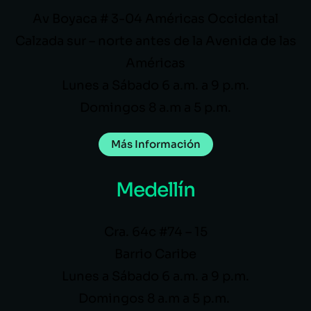
Av Boyaca # 3-04 Américas Occidental
Calzada sur – norte antes de la Avenida de las
Américas
Lunes a Sábado 6 a.m. a 9 p.m.
Domingos 8 a.m a 5 p.m.
Más Información
Medellín
Cra. 64c #74 – 15
Barrio Caribe
Lunes a Sábado 6 a.m. a 9 p.m.
Domingos 8 a.m a 5 p.m.