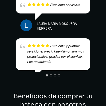
Excelente servicio!!!
LAURA MARIA MOSQUERA
ANDR
HERRERA
Excelente y puntual
servicio, el precio buenisimo, son muy
profesionales. gracias por el servicio.
Los recomiendo
SAND
E.V.I VERIFICACIONES
Beneficios de comprar tu
batería con nosotros