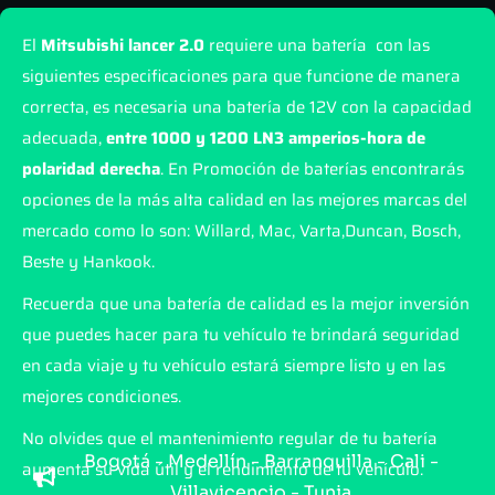
El
Mitsubishi lancer 2.0
requiere una batería con las
siguientes especificaciones para que funcione de manera
correcta, es necesaria una batería de 12V con la capacidad
adecuada,
entre 1000 y 1200 LN3 amperios-hora de
polaridad derecha
. En Promoción de baterías encontrarás
opciones de la más alta calidad en las mejores marcas del
mercado como lo son: Willard, Mac, Varta,Duncan, Bosch,
Beste y Hankook.
Recuerda que una batería de calidad es la mejor inversión
que puedes hacer para tu vehículo te brindará seguridad
en cada viaje y tu vehículo estará siempre listo y en las
mejores condiciones.
No olvides que el mantenimiento regular de tu batería
Bogotá - Medellín - Barranquilla - Cali -
aumenta su vida útil y el rendimiento de tu vehículo.
Villavicencio - Tunja