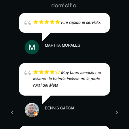
domicilio.
Fue rápido el servicio.
MARTHA MORALES
HEC
Muy buen servicio me
lelvaron la bateria incluso en la parte
rural del Meta
DENNIS GARCIA
MARI