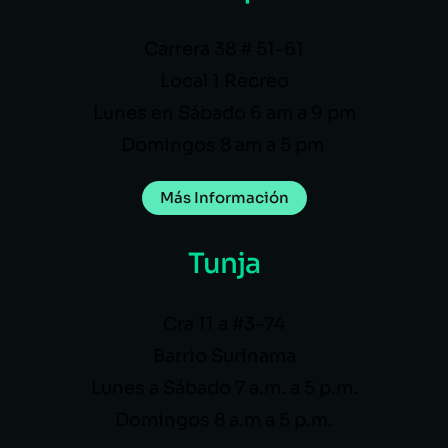
Carrera 38 # 51-61
Local 1 Recreo
Lunes en Sábado 6 am a 9 pm
Domingos 8 am a 5 pm
Más Información
Tunja
Cra 11 a #3-74
Barrio Surinama
Lunes a Sábado 7 a.m. a 5 p.m.
Domingos 8 a.m a 5 p.m.