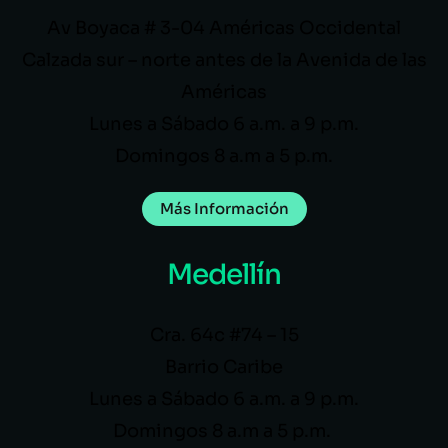
Av Boyaca # 3-04 Américas Occidental
Calzada sur – norte antes de la Avenida de las
Américas
Lunes a Sábado 6 a.m. a 9 p.m.
Domingos 8 a.m a 5 p.m.
Más Información
Medellín
Cra. 64c #74 – 15
Barrio Caribe
Lunes a Sábado 6 a.m. a 9 p.m.
Domingos 8 a.m a 5 p.m.