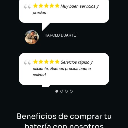
Muy buen servicios y
precios
HAROLD DUARTE
ANDR
Servicios rápido y
eficiente. Buenos precios buena
calidad
CRIS
ALEJO SANCHEZ
Beneficios de comprar tu
batería con nosotros