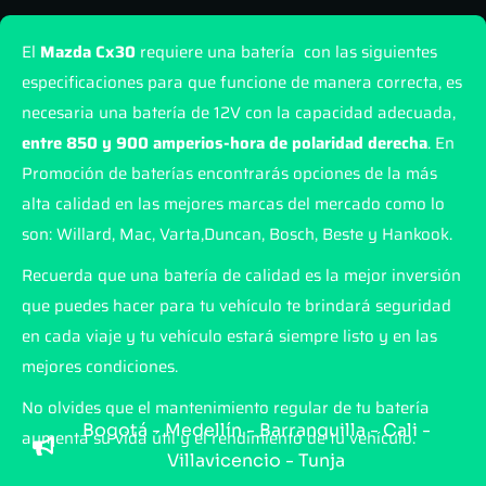
El
Mazda Cx30
requiere una batería con las siguientes
especificaciones para que funcione de manera correcta, es
necesaria una batería de 12V con la capacidad adecuada,
entre 850 y 900 amperios-hora de polaridad derecha
. En
Promoción de baterías encontrarás opciones de la más
alta calidad en las mejores marcas del mercado como lo
son: Willard, Mac, Varta,Duncan, Bosch, Beste y Hankook.
Recuerda que una batería de calidad es la mejor inversión
que puedes hacer para tu vehículo te brindará seguridad
en cada viaje y tu vehículo estará siempre listo y en las
mejores condiciones.
No olvides que el mantenimiento regular de tu batería
Bogotá - Medellín - Barranquilla - Cali -
aumenta su vida útil y el rendimiento de tu vehículo.
Villavicencio - Tunja