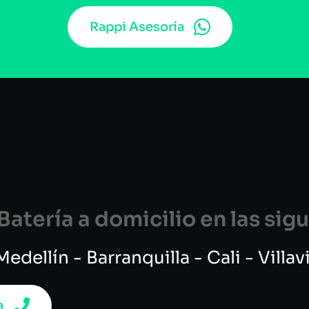
Rappi Asesoría
atería a domicilio en las si
edellín - Barranquilla - Cali - Villa
a