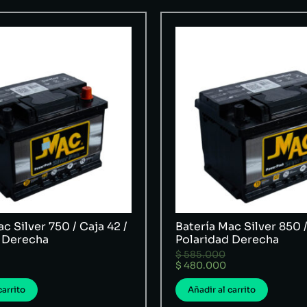
c Silver 750 / Caja 42 /
Batería Mac Silver 850 /
 Derecha
Polaridad Derecha
$
585.000
$
480.000
carrito
Añadir al carrito