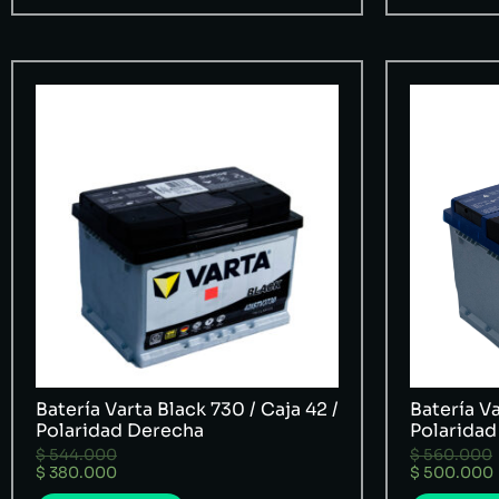
Batería Varta Black 730 / Caja 42 /
Batería Va
Polaridad Derecha
Polaridad
$
544.000
$
560.000
$
380.000
$
500.000