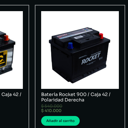
 Caja 42 /
Batería Rocket 900 / Caja 42 /
Polaridad Derecha
$
540.000
$
410.000
Añadir al carrito