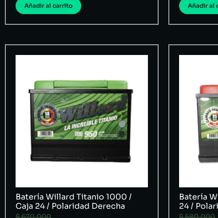
Añadir al carrito
Añadir al 
Batería Willard Titanio 1000 /
Batería Wi
Caja 24 / Polaridad Derecha
24 / Pola
$
670.000
$
580.000