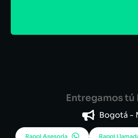
Entregamos tú B
Bogotá - M
Rappi Asesoría
Rappi Llamad