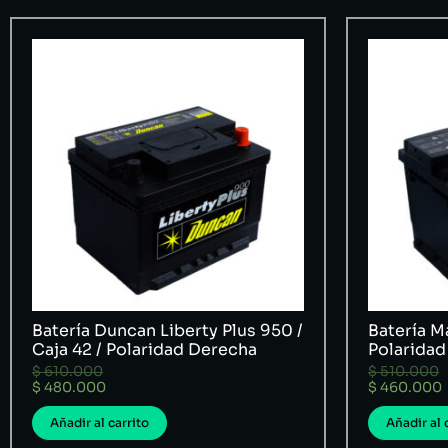
Batería Duncan Liberty Plus 950 /
Batería Ma
Caja 42 / Polaridad Derecha
Polaridad
$
610.000
$
510.000
$
480.000
$
460.000
Añadir al carrito
Añadir al 