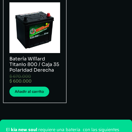
Batería Willard
Titanio 800 / Caja 35
Polaridad Derecha
$
670.000
$
600.000
Añadir al carrito
El
kia new soul
requiere una batería con las siguientes