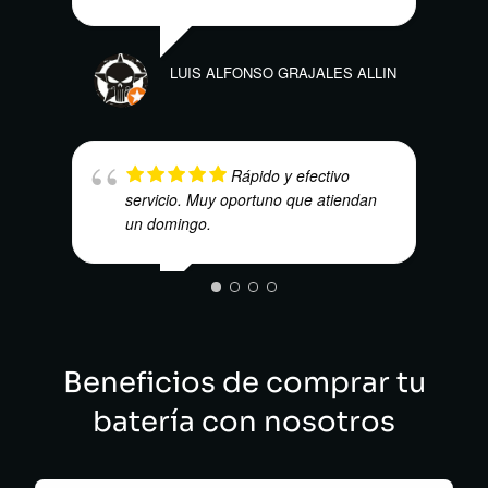
E.V.
LUIS ALFONSO GRAJALES ALLIN
Rápido y efectivo
servicio. Muy oportuno que atiendan
un domingo.
WILS
DAVID EMILIO SALINAS
ECHEVERRI
Beneficios de comprar tu
batería con nosotros