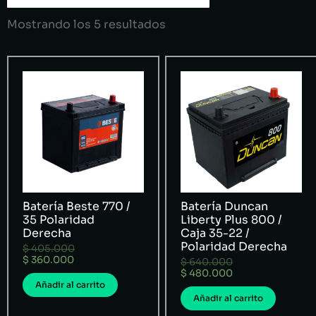
Mostrando los 5 resultados
Batería Beste 770 /
Batería Duncan
35 Polaridad
Liberty Plus 800 /
Derecha
Caja 35-22 /
Polaridad Derecha
$
405.000
$
360.000
$
640.000
$
480.000
Añadir al carrito
Añadir al carrito