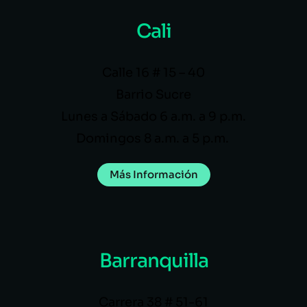
Cali
Calle 16 # 15 – 40
Barrio Sucre
Lunes a Sábado 6 a.m. a 9 p.m.
Domingos 8 a.m. a 5 p.m.
Más Información
Barranquilla
Carrera 38 # 51-61