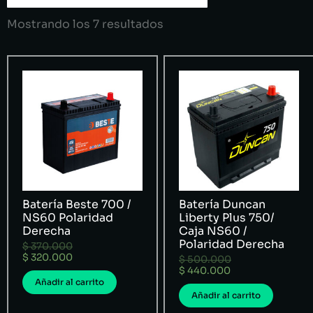
Mostrando los 7 resultados
Batería Beste 700 /
Batería Duncan
NS60 Polaridad
Liberty Plus 750/
Derecha
Caja NS60 /
Polaridad Derecha
$
370.000
$
320.000
$
500.000
$
440.000
Añadir al carrito
Añadir al carrito