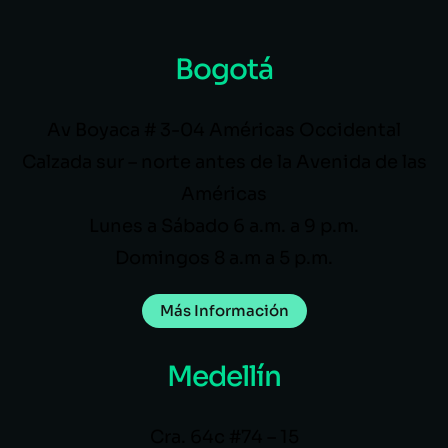
Bogotá
Av Boyaca # 3-04 Américas Occidental
Calzada sur – norte antes de la Avenida de las
Américas
Lunes a Sábado 6 a.m. a 9 p.m.
Domingos 8 a.m a 5 p.m.
Más Información
Medellín
Cra. 64c #74 – 15