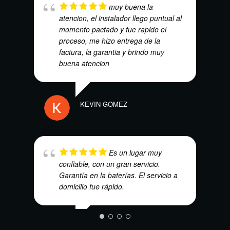
muy buena la
atencion, el instalador llego puntual al
momento pactado y fue rapido el
ANDR
proceso, me hizo entrega de la
factura, la garantia y brindo muy
buena atencion
KEVIN GOMEZ
Es un lugar muy
ISRA
confiable, con un gran servicio.
Garantía en la baterías. El servicio a
domicilio fue rápido.
MARIO CAMACHO LOPEZ