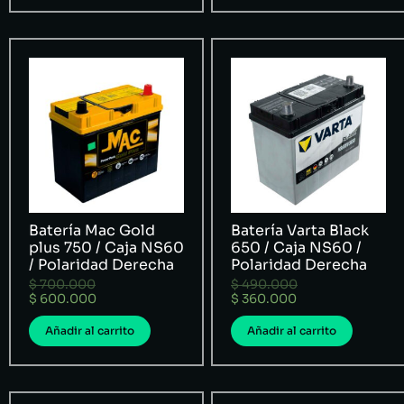
Batería Mac Gold
Batería Varta Black
plus 750 / Caja NS60
650 / Caja NS60 /
/ Polaridad Derecha
Polaridad Derecha
$
700.000
$
490.000
$
600.000
$
360.000
Añadir al carrito
Añadir al carrito