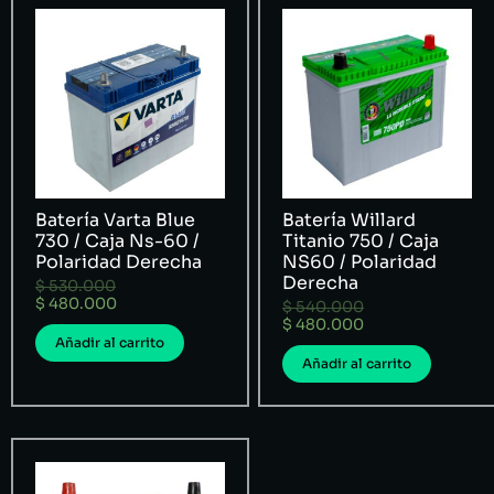
Batería Varta Blue
Batería Willard
730 / Caja Ns-60 /
Titanio 750 / Caja
Polaridad Derecha
NS60 / Polaridad
Derecha
$
530.000
$
480.000
$
540.000
$
480.000
Añadir al carrito
Añadir al carrito