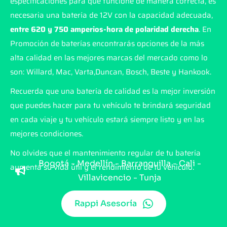
especificaciones para que funcione de manera correcta, es
necesaria una batería de 12V con la capacidad adecuada,
entre 620 y 750 amperios-hora de polaridad derecha
. En
Promoción de baterías encontrarás opciones de la más
alta calidad en las mejores marcas del mercado como lo
son: Willard, Mac, Varta,Duncan, Bosch, Beste y Hankook.
Recuerda que una batería de calidad es la mejor inversión
que puedes hacer para tu vehículo te brindará seguridad
en cada viaje y tu vehículo estará siempre listo y en las
mejores condiciones.
No olvides que el mantenimiento regular de tu batería
Bogotá - Medellín - Barranquilla - Cali -
aumenta su vida útil y el rendimiento de tu vehículo.
Villavicencio - Tunja
Rappi Asesoría