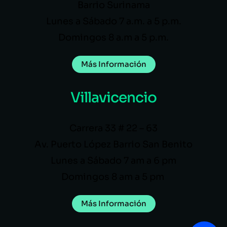
Barrio Surinama
Lunes a Sábado 7 a.m. a 5 p.m.
Domingos 8 a.m a 5 p.m.
Más Información
Villavicencio
Carrera 33 # 22 – 63
Av. Puerto López Barrio San Benito
Lunes a Sábado 7 am a 6 pm
Domingos 8 am a 5 pm
Más Información