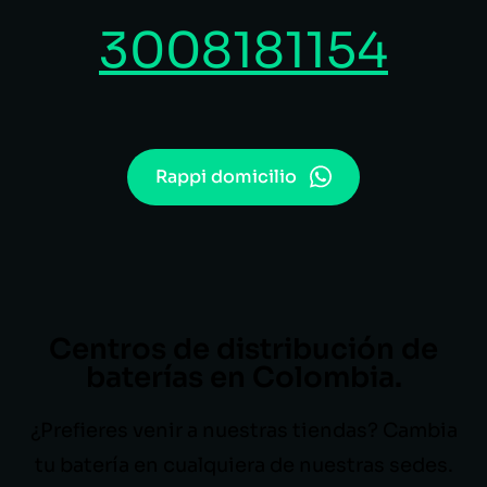
3008181154
Rappi domicilio
Centros de distribución de
baterías en Colombia.
¿Prefieres venir a nuestras tiendas? Cambia
tu batería en cualquiera de nuestras sedes.