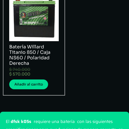
Batería Willard
Titanio 850 / Caja
NS60 / Polaridad
Derecha
$
740.000
$
570.000
Añadir al carrito
El
dfsk k05s
requiere una batería con las siguientes