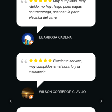
Muy cumplidos, muy
rápido, no hay riesgo pues pagas
contraentrega, scanean la parte
eléctrica del carro
EBARBOSA CADENA
SAND
Excelente servicio,
muy cumplidos en el horario y la
instalación.
CRIS
WILSON CORREDOR CLAVIJO