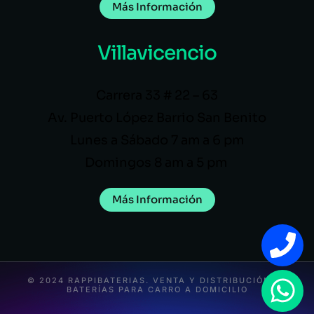
Más Información
Villavicencio
Carrera 33 # 22 – 63
Av. Puerto López Barrio San Benito
Lunes a Sábado 7 am a 6 pm
Domingos 8 am a 5 pm
Más Información
© 2024 RAPPIBATERIAS. VENTA Y DISTRIBUCIÓN DE
BATERÍAS PARA CARRO A DOMICILIO