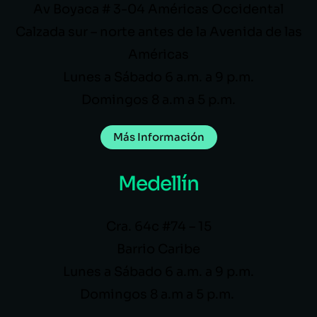
Av Boyaca # 3-04 Américas Occidental
Calzada sur – norte antes de la Avenida de las
Américas
Lunes a Sábado 6 a.m. a 9 p.m.
Domingos 8 a.m a 5 p.m.
Más Información
Medellín
Cra. 64c #74 – 15
Barrio Caribe
Lunes a Sábado 6 a.m. a 9 p.m.
Domingos 8 a.m a 5 p.m.