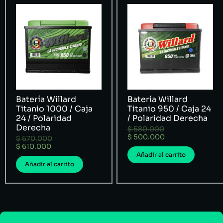
Batería Willard
Batería Willard
Titanio 1000 / Caja
Titanio 950 / Caja 24
24 / Polaridad
/ Polaridad Derecha
Derecha
$
580.000
$
500.000
$
670.000
$
610.000
Añadir al carrito
Añadir al carrito