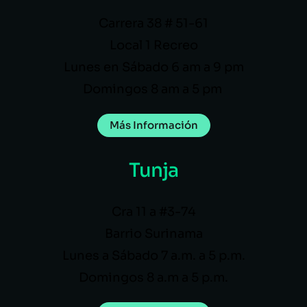
Carrera 38 # 51-61
Local 1 Recreo
Lunes en Sábado 6 am a 9 pm
Domingos 8 am a 5 pm
Más Información
Tunja
Cra 11 a #3-74
Barrio Surinama
Lunes a Sábado 7 a.m. a 5 p.m.
Domingos 8 a.m a 5 p.m.