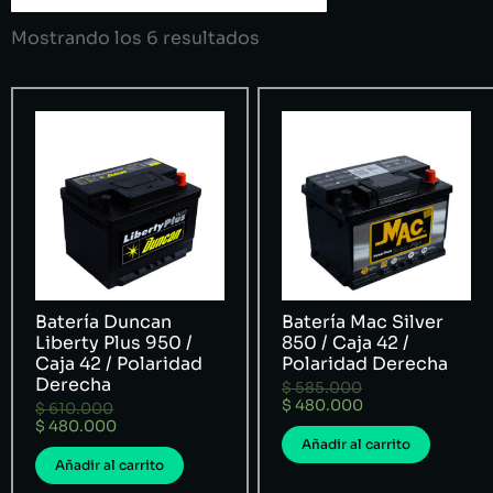
Mostrando los 6 resultados
Batería Duncan
Batería Mac Silver
Liberty Plus 950 /
850 / Caja 42 /
Caja 42 / Polaridad
Polaridad Derecha
Derecha
$
585.000
$
480.000
$
610.000
$
480.000
Añadir al carrito
Añadir al carrito