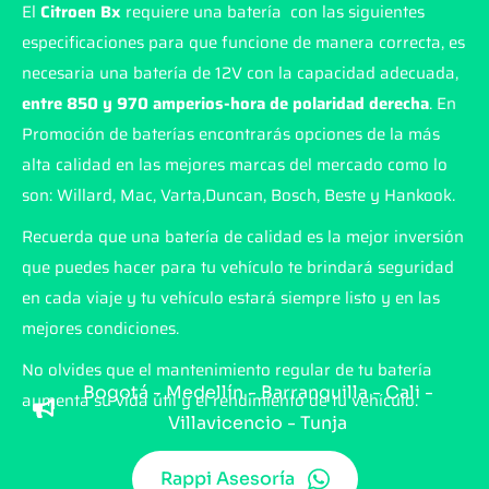
El
Citroen Bx
requiere una batería con las siguientes
especificaciones para que funcione de manera correcta, es
necesaria una batería de 12V con la capacidad adecuada,
entre 850 y 970 amperios-hora de polaridad derecha
. En
Promoción de baterías encontrarás opciones de la más
alta calidad en las mejores marcas del mercado como lo
son: Willard, Mac, Varta,Duncan, Bosch, Beste y Hankook.
Recuerda que una batería de calidad es la mejor inversión
que puedes hacer para tu vehículo te brindará seguridad
en cada viaje y tu vehículo estará siempre listo y en las
mejores condiciones.
No olvides que el mantenimiento regular de tu batería
Bogotá - Medellín - Barranquilla - Cali -
aumenta su vida útil y el rendimiento de tu vehículo.
Villavicencio - Tunja
Rappi Asesoría