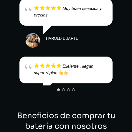
Muy buen servicios y
precios
VICT
HAROLD DUARTE
Exelente , llegan
super rápido
DENN
SEBASTIAN MARTINEZ
Beneficios de comprar tu
batería con nosotros