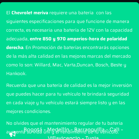
El
Chevrolet meriva
requiere una batería con las
siguientes especificaciones para que funcione de manera
correcta, es necesaria una batería de 12V con la capacidad
adecuada,
entre 850 y 970 amperios-hora de polaridad
derecha
. En Promoción de baterías encontrarás opciones
de la más alta calidad en las mejores marcas del mercado
como lo son: Willard, Mac, Varta,Duncan, Bosch, Beste y
Hankook.
Recuerda que una batería de calidad es la mejor inversión
que puedes hacer para tu vehículo te brindará seguridad
en cada viaje y tu vehículo estará siempre listo y en las
mejores condiciones.
No olvides que el mantenimiento regular de tu batería
Bogotá - Medellín - Barranquilla - Cali -
aumenta su vida útil y el rendimiento de tu vehículo.
Villavicencio - Tunja