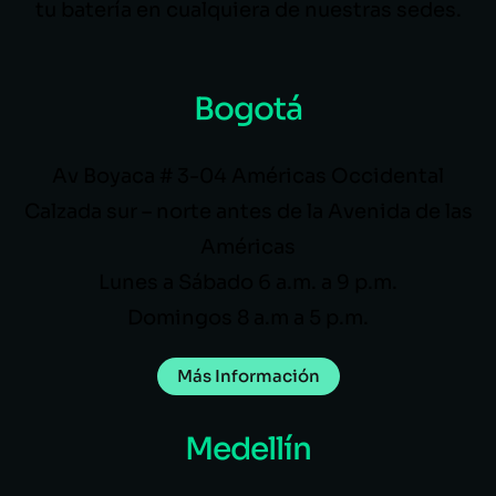
tu batería en cualquiera de nuestras sedes.
Bogotá
Av Boyaca # 3-04 Américas Occidental
Calzada sur – norte antes de la Avenida de las
Américas
Lunes a Sábado 6 a.m. a 9 p.m.
Domingos 8 a.m a 5 p.m.
Más Información
Medellín