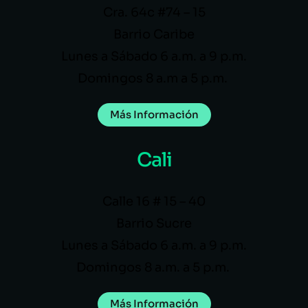
Cra. 64c #74 – 15
Barrio Caribe
Lunes a Sábado 6 a.m. a 9 p.m.
Domingos 8 a.m a 5 p.m.
Más Información
Cali
Calle 16 # 15 – 40
Barrio Sucre
Lunes a Sábado 6 a.m. a 9 p.m.
Domingos 8 a.m. a 5 p.m.
Más Información