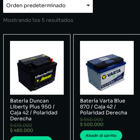
Mostrando los 5 resultados
Batería Duncan
Batería Varta Blue
Liberty Plus 950 /
870 / Caja 42 /
Caja 42 / Polaridad
Polaridad Derecha
Derecha
$
560.000
$
500.000
$
610.000
$
480.000
Añadir al carrito