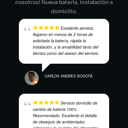
nosotros! Nueva batería, instalación a
domicilio.
Excelente servicio,
llegaron en menos de 2 horas de
solicitada la batería, rápida la
instalación, y la amabilidad tanto del
KAR
técnico como del asesor del servicio.
CARLOS ANDRES BOGOTÁ
LILI
Servicio domicilio de
cambio de bateria 100%
Recomendado. Excelente el detalle
de obsequio de ambientador,
adicional a la revisión del alternador.