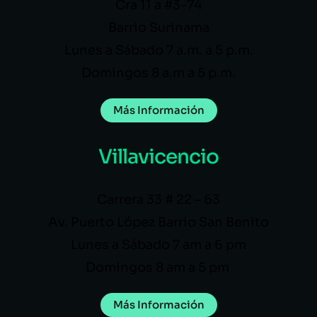
Cra 11 a #3-74
Barrio Surinama
Lunes a Sábado 7 a.m. a 5 p.m.
Domingos 8 a.m a 5 p.m.
Más Información
Villavicencio
Carrera 33 # 22 – 63
Av. Puerto López Barrio San Benito
Lunes a Sábado 7 am a 6 pm
Domingos 8 am a 5 pm
Más Información