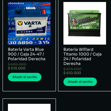
Batería Varta Blue
Batería Willard
900 / Caja 24-47 /
Titanio 1000 / Caja
Polaridad Derecha
24 / Polaridad
Derecha
$
590.000
$
510.000
$
670.000
$
610.000
Añadir al carrito
Añadir al carrito