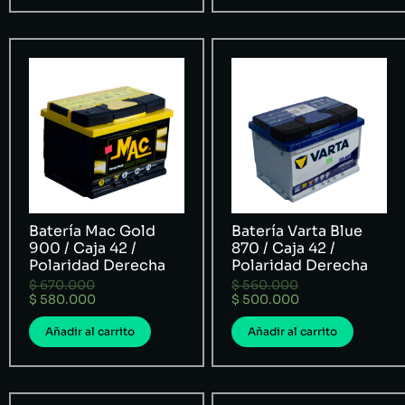
Batería Mac Gold
Batería Varta Blue
900 / Caja 42 /
870 / Caja 42 /
Polaridad Derecha
Polaridad Derecha
$
670.000
$
560.000
$
580.000
$
500.000
Añadir al carrito
Añadir al carrito