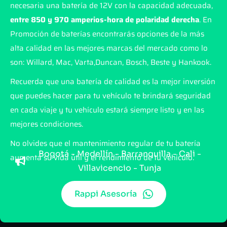
necesaria una batería de 12V con la capacidad adecuada,
entre 850 y 970 amperios-hora de polaridad derecha
. En
Promoción de baterías encontrarás opciones de la más
alta calidad en las mejores marcas del mercado como lo
son: Willard, Mac, Varta,Duncan, Bosch, Beste y Hankook.
Recuerda que una batería de calidad es la mejor inversión
que puedes hacer para tu vehículo te brindará seguridad
en cada viaje y tu vehículo estará siempre listo y en las
mejores condiciones.
No olvides que el mantenimiento regular de tu batería
Bogotá - Medellín - Barranquilla - Cali -
aumenta su vida útil y el rendimiento de tu vehículo.
Villavicencio - Tunja
Rappi Asesoría