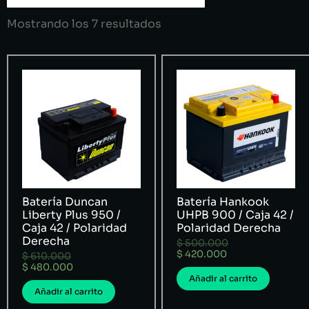
Mostrando los 7 resultados
Batería Duncan
Batería Hankook
Liberty Plus 950 /
UHPB 900 / Caja 42 /
Caja 42 / Polaridad
Polaridad Derecha
Derecha
$
500.000
$
420.000
$
610.000
$
480.000
Añadir al carrito
Añadir al carrito