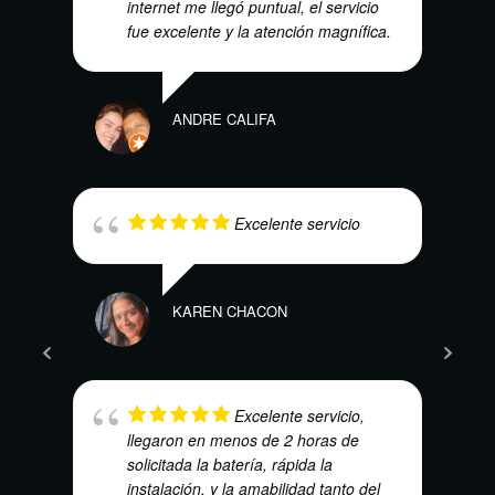
internet me llegó puntual, el servicio
fue excelente y la atención magnífica.
HEC
ANDRE CALIFA
Excelente servicio
KAREN CHACON
ALEJ
Excelente servicio,
llegaron en menos de 2 horas de
solicitada la batería, rápida la
instalación, y la amabilidad tanto del