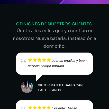
OPINIONES DE NUESTROS CLIENTES.
¡Únete a los miles que ya confían en
nosotros! Nueva batería, instalación a
domicilio.
buenos precios y buen
servicio tiempo portuno
VICTOR MANUEL BARRAGAN
LILI
CASTELLANOS
Exelente , llegan