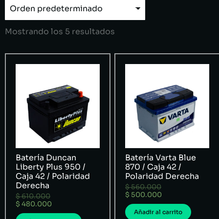
Mostrando los 5 resultados
Batería Duncan
Batería Varta Blue
Liberty Plus 950 /
870 / Caja 42 /
Caja 42 / Polaridad
Polaridad Derecha
Derecha
$
560.000
$
500.000
$
610.000
$
480.000
Añadir al carrito