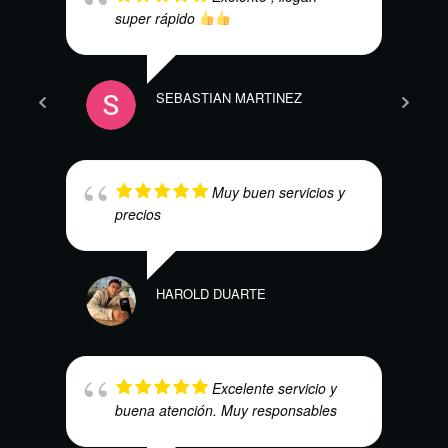
super rápido
SEBASTIAN MARTINEZ
ALEJ
Muy buen servicios y
precios
HAROLD DUARTE
DAVI
Excelente servicio y
buena atención. Muy responsables