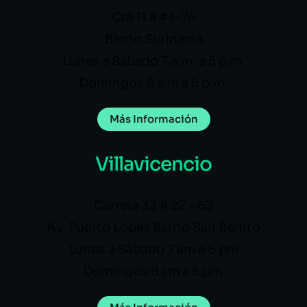
Cra 11 a #3-74
Barrio Surinama
Lunes a Sábado 7 a.m. a 5 p.m.
Domingos 8 a.m a 5 p.m.
Más Información
Villavicencio
Carrera 33 # 22 – 63
Av. Puerto López Barrio San Benito
Lunes a Sábado 7 am a 6 pm
Domingos 8 am a 5 pm