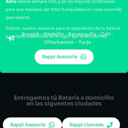
Astra
estará siempre listo y en las mejores condiciones
para que manejes con total tranquilidad en cada recorrido
que realices.
Solicita nuestra asesoría para la adquisición de tu batería
Bogotá - Medellín - Barranquilla - Cali -
y recibela a domicilio en el lugar que te encuentres.
Villavicencio - Tunja
Rappi Asesoría
Entregamos tú Batería a domicilio
en las siguentes ciudades
Rappi Asesoría
Rappi Llamada