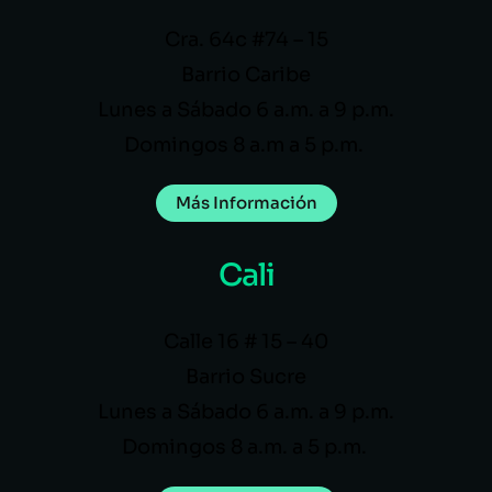
Cra. 64c #74 – 15
Barrio Caribe
Lunes a Sábado 6 a.m. a 9 p.m.
Domingos 8 a.m a 5 p.m.
Más Información
Cali
Calle 16 # 15 – 40
Barrio Sucre
Lunes a Sábado 6 a.m. a 9 p.m.
Domingos 8 a.m. a 5 p.m.