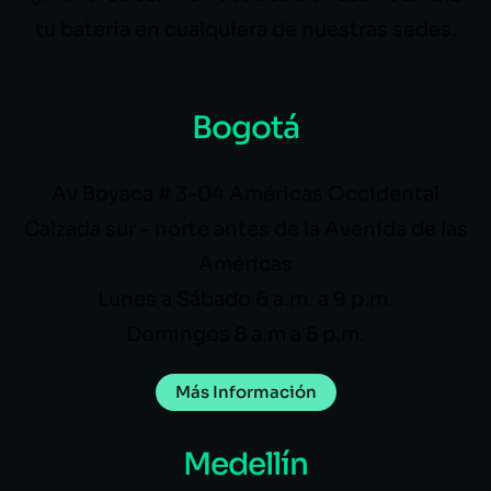
tu batería en cualquiera de nuestras sedes.
Bogotá
Av Boyaca # 3-04 Américas Occidental
Calzada sur – norte antes de la Avenida de las
Américas
Lunes a Sábado 6 a.m. a 9 p.m.
Domingos 8 a.m a 5 p.m.
Más Información
Medellín