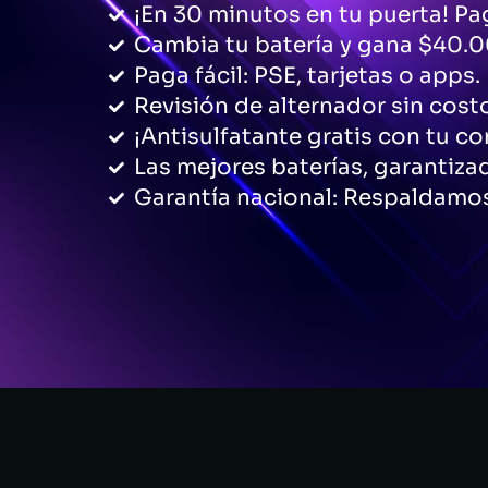
¡En 30 minutos en tu puerta! Pag
Cambia tu batería y gana $40.0
Paga fácil: PSE, tarjetas o apps.
Revisión de alternador sin cost
¡Antisulfatante gratis con tu c
Las mejores baterías, garantiza
Garantía nacional: Respaldamos