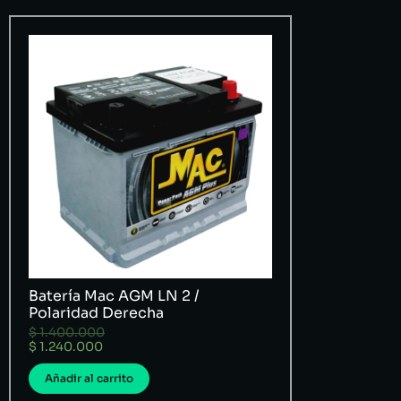
Batería Mac AGM LN 2 /
Polaridad Derecha
$
1.400.000
$
1.240.000
Añadir al carrito