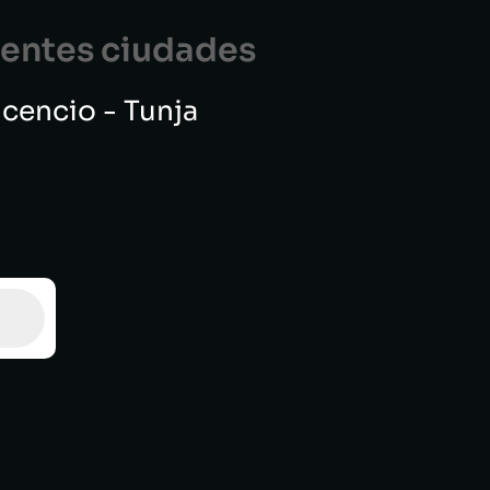
guentes ciudades
vicencio - Tunja