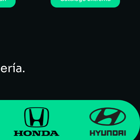
ería.