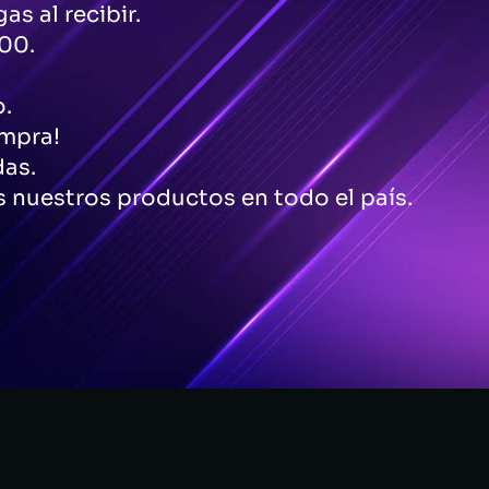
as al recibir.
00.
o.
ompra!
das.
 nuestros productos en todo el país.