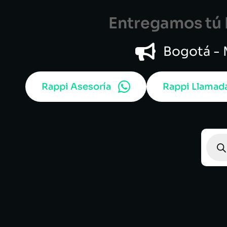
Entregamos tú B
Bogotá - M
Rappi Asesoría
Rappi Llamad