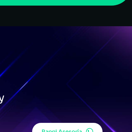
y
Rappi Asesoría