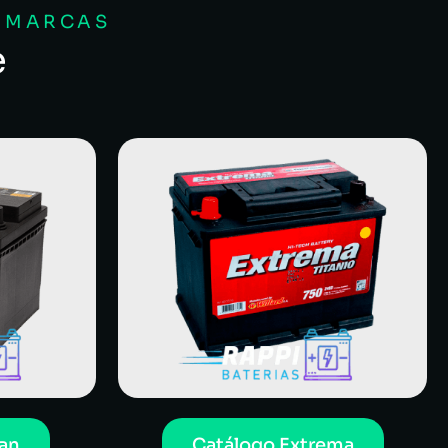
S MARCAS
e
an
Catálogo Extrema