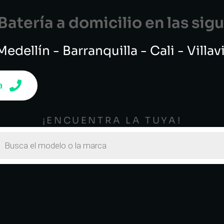
atería a domicilio en las si
edellín - Barranquilla - Cali - Villa
a
¡ENCUENTRA LA TUYA!