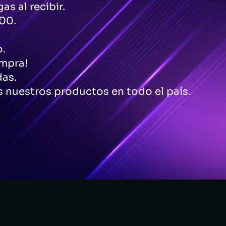
as al recibir.
00.
o.
ompra!
das.
 nuestros productos en todo el país.