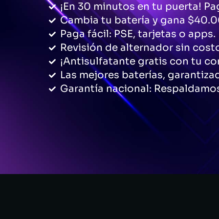
¡En 30 minutos en tu puerta! Pag
Cambia tu batería y gana $40.0
Paga fácil: PSE, tarjetas o apps.
Revisión de alternador sin cost
¡Antisulfatante gratis con tu c
Las mejores baterías, garantiza
Garantía nacional: Respaldamos