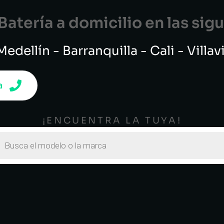
atería a domicilio en las si
edellín - Barranquilla - Cali - Villa
a
¡ENCUENTRA LA TUYA!