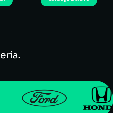
ería.