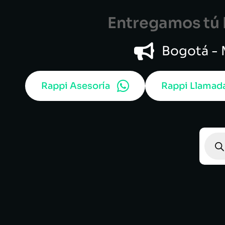
Entregamos tú B
Bogotá - M
Rappi Asesoría
Rappi Llamad