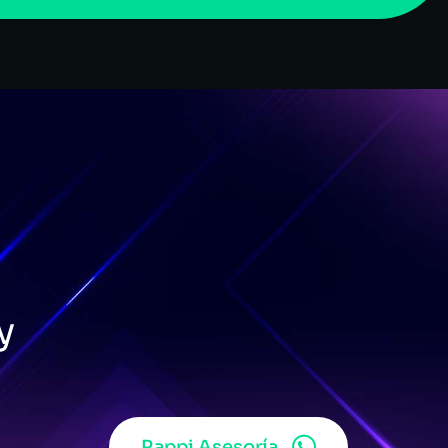
y
Rappi Asesoría