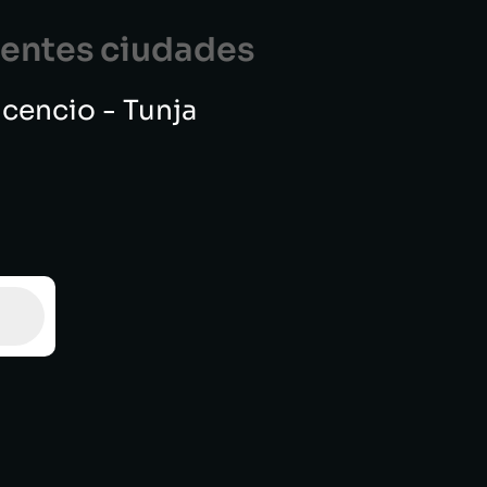
guentes ciudades
vicencio - Tunja