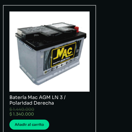
Batería Mac AGM LN 3 /
Polaridad Derecha
$
1.440.000
$
1.340.000
Añadir al carrito