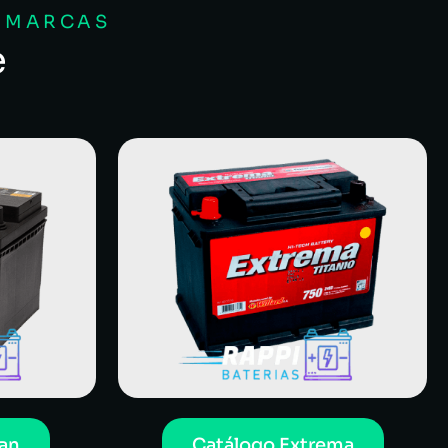
S MARCAS
e
an
Catálogo Extrema