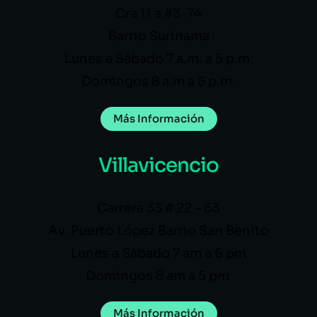
Cra 11 a #3-74
Barrio Surinama
Lunes a Sábado 7 a.m. a 5 p.m.
Domingos 8 a.m a 5 p.m.
Más Información
Villavicencio
Carrera 33 # 22 – 63
Av. Puerto López Barrio San Benito
Lunes a Sábado 7 am a 6 pm
Domingos 8 am a 5 pm
Más Información