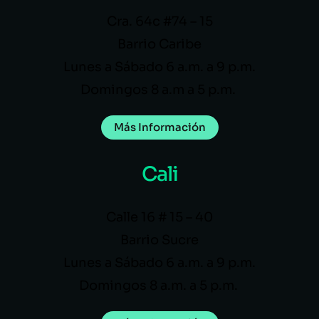
Cra. 64c #74 – 15
Barrio Caribe
Lunes a Sábado 6 a.m. a 9 p.m.
Domingos 8 a.m a 5 p.m.
Más Información
Cali
Calle 16 # 15 – 40
Barrio Sucre
Lunes a Sábado 6 a.m. a 9 p.m.
Domingos 8 a.m. a 5 p.m.