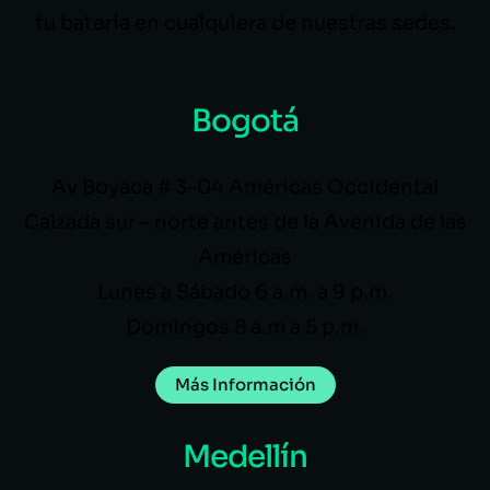
tu batería en cualquiera de nuestras sedes.
Bogotá
Av Boyaca # 3-04 Américas Occidental
Calzada sur – norte antes de la Avenida de las
Américas
Lunes a Sábado 6 a.m. a 9 p.m.
Domingos 8 a.m a 5 p.m.
Más Información
Medellín