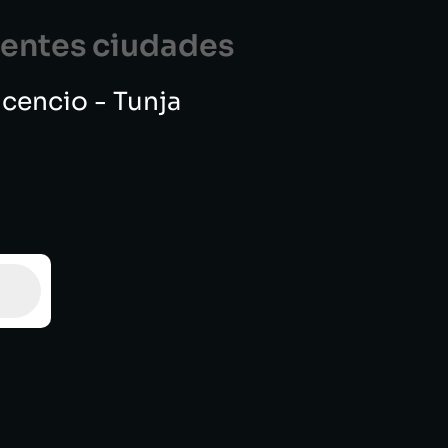
guentes ciudades
vicencio - Tunja