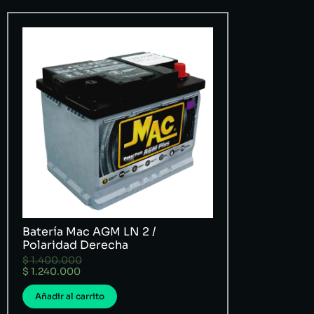
Batería Mac AGM LN 2 /
Polaridad Derecha
$
1.400.000
$
1.240.000
Añadir al carrito