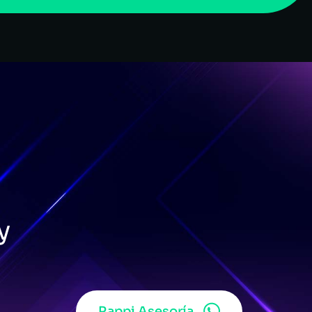
y
Rappi Asesoría