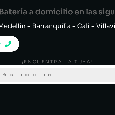
atería a domicilio en las si
edellín - Barranquilla - Cali - Villa
a
¡ENCUENTRA LA TUYA!