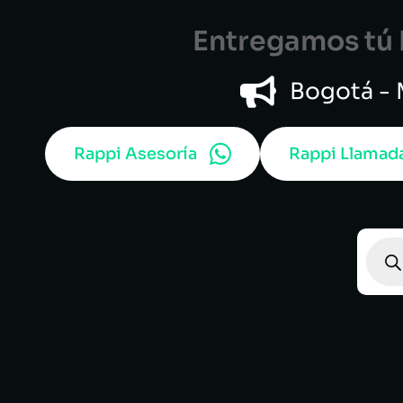
Entregamos tú B
Bogotá - M
Rappi Asesoría
Rappi Llamad