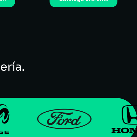
ería.