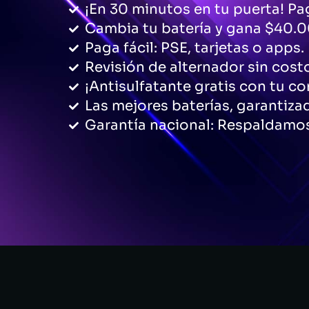
¡En 30 minutos en tu puerta! Pag
Cambia tu batería y gana $40.0
Paga fácil: PSE, tarjetas o apps.
Revisión de alternador sin cost
¡Antisulfatante gratis con tu c
Las mejores baterías, garantiza
Garantía nacional: Respaldamos