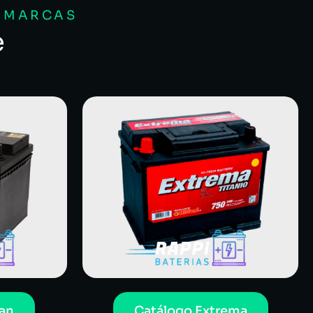
S MARCAS
e
an
Catálogo Extrema