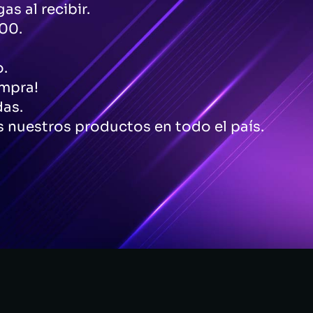
as al recibir.
00.
o.
ompra!
das.
 nuestros productos en todo el país.