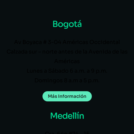
Bogotá
Av Boyaca # 3-04 Américas Occidental
Calzada sur – norte antes de la Avenida de las
Américas
Lunes a Sábado 6 a.m. a 9 p.m.
Domingos 8 a.m a 5 p.m.
Más Información
Medellín
Cra. 64c #74 – 15