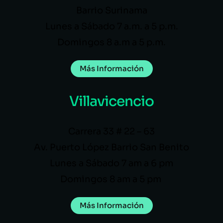
Barrio Surinama
Lunes a Sábado 7 a.m. a 5 p.m.
Domingos 8 a.m a 5 p.m.
Más Información
Villavicencio
Carrera 33 # 22 – 63
Av. Puerto López Barrio San Benito
Lunes a Sábado 7 am a 6 pm
Domingos 8 am a 5 pm
Más Información