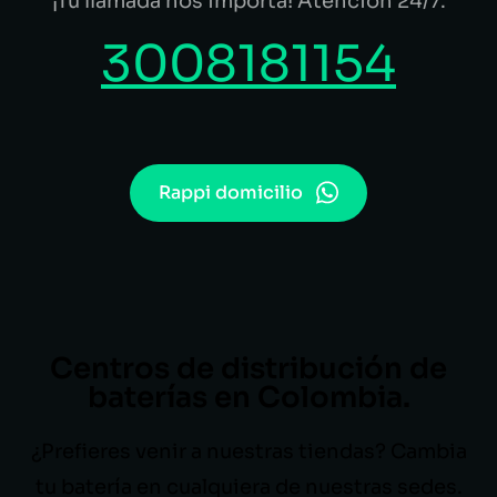
¡Tu llamada nos importa! Atención 24/7.
3008181154
Rappi domicilio
Centros de distribución de
baterías en Colombia.
¿Prefieres venir a nuestras tiendas? Cambia
tu batería en cualquiera de nuestras sedes.