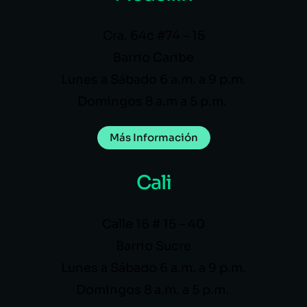
Cra. 64c #74 – 15
Barrio Caribe
Lunes a Sábado 6 a.m. a 9 p.m.
Domingos 8 a.m a 5 p.m.
Más Información
Cali
Calle 16 # 15 – 40
Barrio Sucre
Lunes a Sábado 6 a.m. a 9 p.m.
Domingos 8 a.m. a 5 p.m.