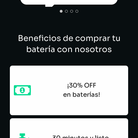
ALEJ
E.V.I VERIFICACIONES
Beneficios de comprar tu
batería con nosotros
¡30% OFF
en baterías!