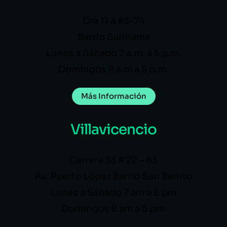
Cra 11 a #3-74
Barrio Surinama
Lunes a Sábado 7 a.m. a 5 p.m.
Domingos 8 a.m a 5 p.m.
Más Información
Villavicencio
Carrera 33 # 22 – 63
Av. Puerto López Barrio San Benito
Lunes a Sábado 7 am a 6 pm
Domingos 8 am a 5 pm