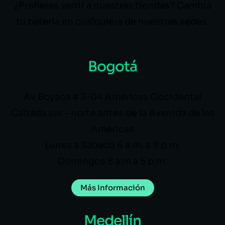
¿Prefieres venir a nuestras tiendas? Cambia
tu batería en cualquiera de nuestras sedes.
Bogotá
Av Boyaca # 3-04 Américas Occidental
Calzada sur – norte antes de la Avenida de las
Américas
Lunes a Sábado 6 a.m. a 9 p.m.
Domingos 8 a.m a 5 p.m.
Más Información
Medellín