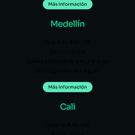
Más Información
Medellín
Cra. 64c #74 – 15
Barrio Caribe
Lunes a Sábado 6 a.m. a 9 p.m.
Domingos 8 a.m a 5 p.m.
Más Información
Cali
Calle 16 # 15 – 40
Barrio Sucre