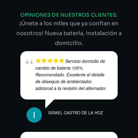
OPINIONES DE NUESTROS CLIENTES.
¡Únete a los miles que ya confían en
nosotros! Nueva batería, instalación a
domicilio.
Servicio domicilio de
cambio de bateria 100%
Recomendado. Excelente el detalle
de obsequio de ambientador,
adicional a la revisión del alternador.
NUBI
ISRAEL CASTRO DE LA HOZ