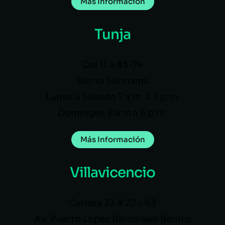
Más Información
Tunja
Cra 11 a #3-74
Barrio Surinama
Lunes a Sábado 7 a.m. a 5 p.m.
Domingos 8 a.m a 5 p.m.
Más Información
Villavicencio
Carrera 33 # 22 – 63
Av. Puerto López Barrio San Benito