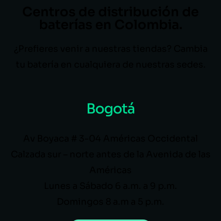
Centros de distribución de
baterías en Colombia.
¿Prefieres venir a nuestras tiendas? Cambia
tu batería en cualquiera de nuestras sedes.
Bogotá
Av Boyaca # 3-04 Américas Occidental
Calzada sur – norte antes de la Avenida de las
Américas
Lunes a Sábado 6 a.m. a 9 p.m.
Domingos 8 a.m a 5 p.m.