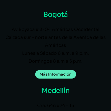
Bogotá
Av Boyaca # 3-04 Américas Occidental
Calzada sur – norte antes de la Avenida de las
Américas
Lunes a Sábado 6 a.m. a 9 p.m.
Domingos 8 a.m a 5 p.m.
Más Información
Medellín
Cra. 64c #74 – 15