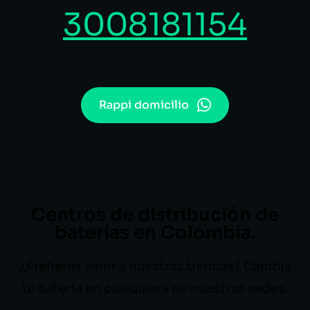
3008181154
Rappi domicilio
Centros de distribución de
baterías en Colombia.
¿Prefieres venir a nuestras tiendas? Cambia
tu batería en cualquiera de nuestras sedes.