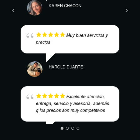
KAREN CHACON
ANDR
Muy buen servicios y
precios
HAROLD DUARTE
CARL
Excelente atención,
entrega, servicio y asesoría, además
q los precios son muy competitivos
MAURICIO QUINTERO