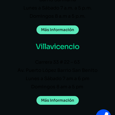
Lunes a Sábado 7 a.m. a 5 p.m.
Domingos 8 a.m a 5 p.m.
Más Información
Villavicencio
Carrera 33 # 22 – 63
Av. Puerto López Barrio San Benito
Lunes a Sábado 7 am a 6 pm
Domingos 8 am a 5 pm
Más Información