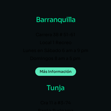
Barranquilla
Carrera 38 # 51-61
Local 1 Recreo
Lunes en Sábado 6 am a 9 pm
Domingos 8 am a 5 pm
Más Información
Tunja
Cra 11 a #3-74
Barrio Surinama