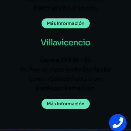
Domingos 8 a.m a 5 p.m.
Más Información
Villavicencio
Carrera 33 # 22 – 63
Av. Puerto López Barrio San Benito
Lunes a Sábado 7 am a 6 pm
Domingos 8 am a 5 pm
Más Información