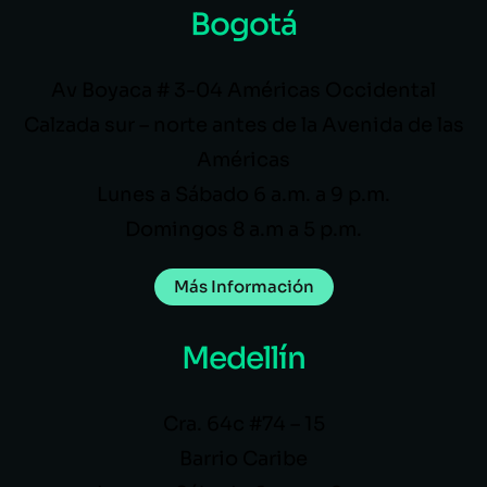
Bogotá
Av Boyaca # 3-04 Américas Occidental
Calzada sur – norte antes de la Avenida de las
Américas
Lunes a Sábado 6 a.m. a 9 p.m.
Domingos 8 a.m a 5 p.m.
Más Información
Medellín
Cra. 64c #74 – 15
Barrio Caribe