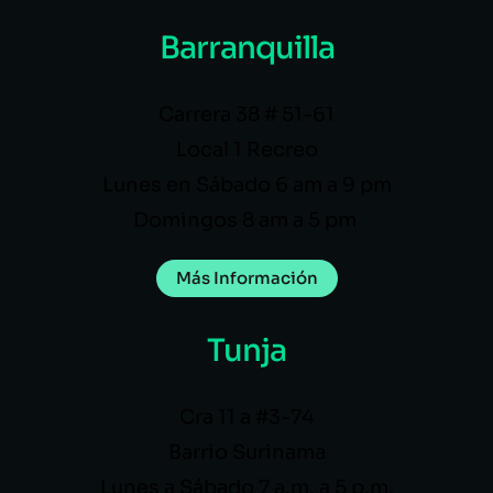
Barranquilla
Carrera 38 # 51-61
Local 1 Recreo
Lunes en Sábado 6 am a 9 pm
Domingos 8 am a 5 pm
Más Información
Tunja
Cra 11 a #3-74
Barrio Surinama
Lunes a Sábado 7 a.m. a 5 p.m.