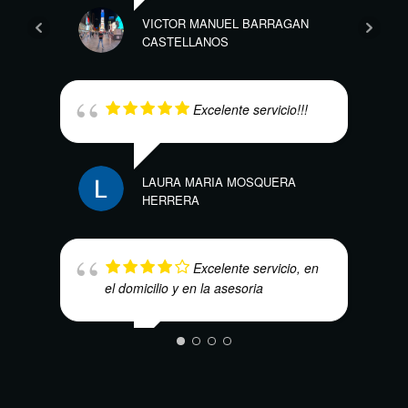
VICTOR MANUEL BARRAGAN
NAO
CASTELLANOS
Excelente servicio!!!
LAURA MARIA MOSQUERA
HERRERA
DAVI
Excelente servicio, en
el domicilio y en la asesoria
FREDY ALEJANDRO PACHÓN
ALONSO
NUBI