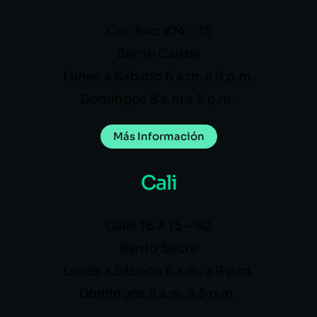
Cra. 64c #74 – 15
Barrio Caribe
Lunes a Sábado 6 a.m. a 9 p.m.
Domingos 8 a.m a 5 p.m.
Más Información
Cali
Calle 16 # 15 – 40
Barrio Sucre
Lunes a Sábado 6 a.m. a 9 p.m.
Domingos 8 a.m. a 5 p.m.