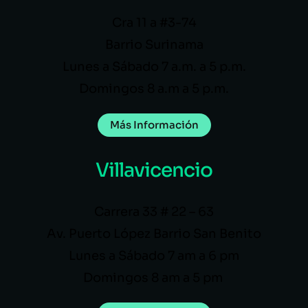
Cra 11 a #3-74
Barrio Surinama
Lunes a Sábado 7 a.m. a 5 p.m.
Domingos 8 a.m a 5 p.m.
Más Información
Villavicencio
Carrera 33 # 22 – 63
Av. Puerto López Barrio San Benito
Lunes a Sábado 7 am a 6 pm
Domingos 8 am a 5 pm