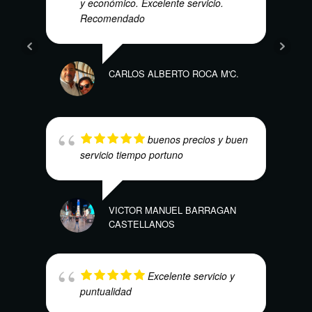
y económico. Excelente servicio.
ELÍA
Recomendado
CARLOS ALBERTO ROCA M'C.
buenos precios y buen
servicio tiempo portuno
NUBI
VICTOR MANUEL BARRAGAN
CASTELLANOS
Excelente servicio y
puntualidad
MAUR