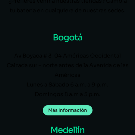
¿Prefieres venir a nuestras tiendas? Cambia
tu batería en cualquiera de nuestras sedes.
Bogotá
Av Boyaca # 3-04 Américas Occidental
Calzada sur – norte antes de la Avenida de las
Américas
Lunes a Sábado 6 a.m. a 9 p.m.
Domingos 8 a.m a 5 p.m.
Más Información
Medellín