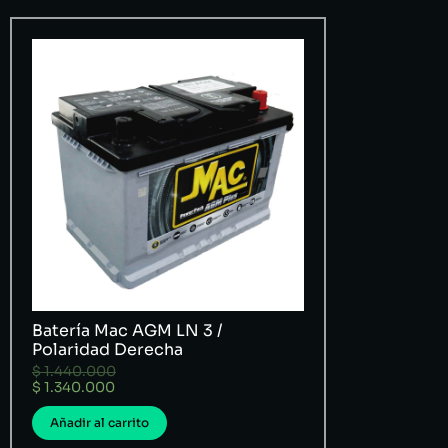
Batería Mac AGM LN 3 /
Polaridad Derecha
$
1.440.000
$
1.340.000
Añadir al carrito