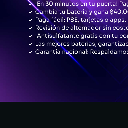
¡En 30 minutos en tu puerta! Pag
Cambia tu batería y gana $40.0
Paga fácil: PSE, tarjetas o apps.
Revisión de alternador sin cost
¡Antisulfatante gratis con tu c
Las mejores baterías, garantiza
Garantía nacional: Respaldamos