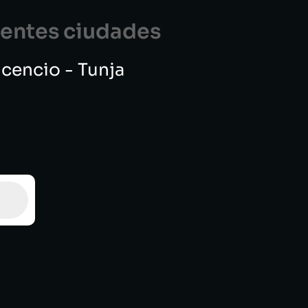
guentes ciudades
vicencio - Tunja