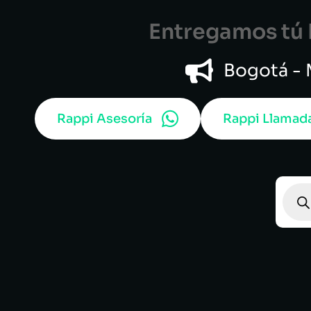
Entregamos tú B
Bogotá - M
Rappi Asesoría
Rappi Llamad