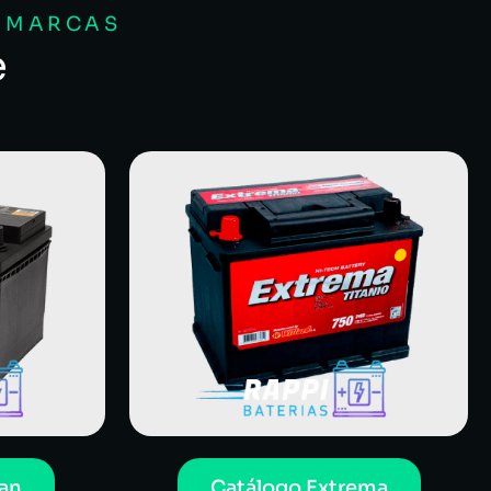
S MARCAS
e
an
Catálogo Extrema