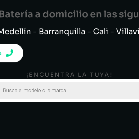
atería a domicilio en las si
edellín - Barranquilla - Cali - Villa
a
¡ENCUENTRA LA TUYA!