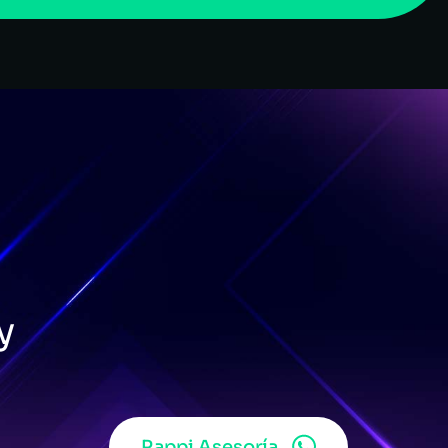
y
Rappi Asesoría