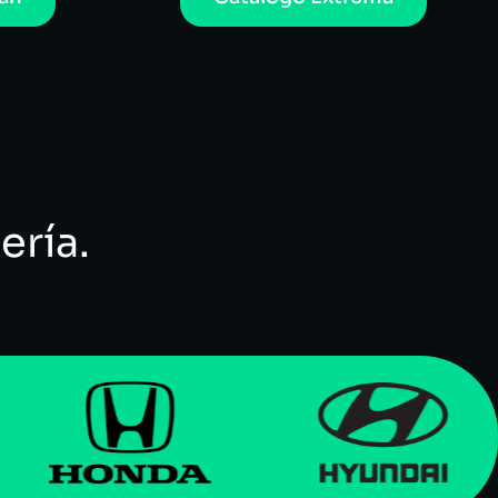
ería.