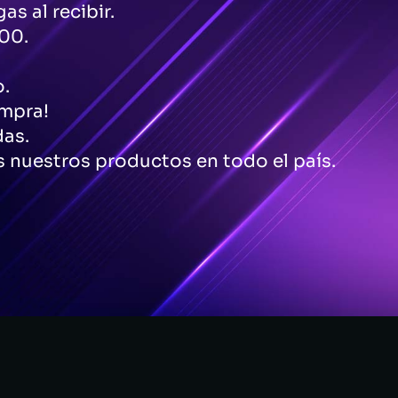
as al recibir.
00.
o.
ompra!
das.
 nuestros productos en todo el país.