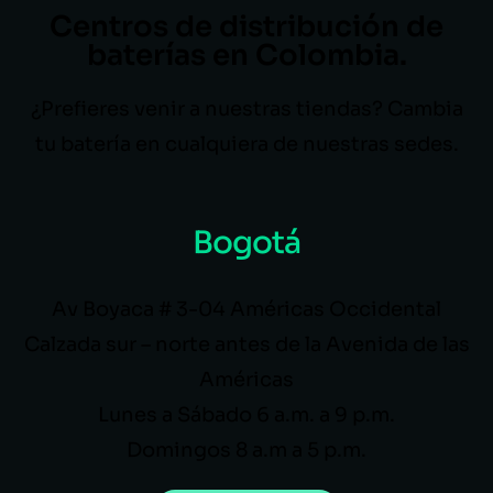
Centros de distribución de
baterías en Colombia.
¿Prefieres venir a nuestras tiendas? Cambia
tu batería en cualquiera de nuestras sedes.
Bogotá
Av Boyaca # 3-04 Américas Occidental
Calzada sur – norte antes de la Avenida de las
Américas
Lunes a Sábado 6 a.m. a 9 p.m.
Domingos 8 a.m a 5 p.m.