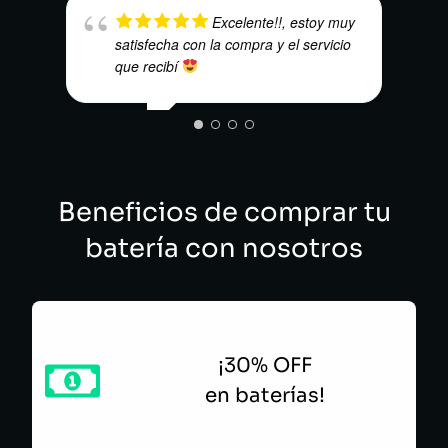
Excelente!!, estoy muy
satisfecha con la compra y el servicio
EBA
que recibí
NAO BRAHAM
Beneficios de comprar tu
batería con nosotros
¡30% OFF
en baterías!