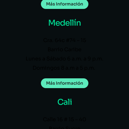
Más Información
Medellín
Cra. 64c #74 – 15
Barrio Caribe
Lunes a Sábado 6 a.m. a 9 p.m.
Domingos 8 a.m a 5 p.m.
Más Información
Cali
Calle 16 # 15 – 40
Barrio Sucre