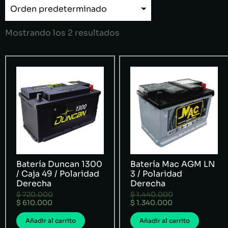
Mostrando los 2 resultados
Batería Duncan 1300
Batería Mac AGM LN
/ Caja 49 / Polaridad
3 / Polaridad
Derecha
Derecha
$
720.000
$
1.440.000
$
610.000
$
1.340.000
Añadir al carrito
Añadir al carrito