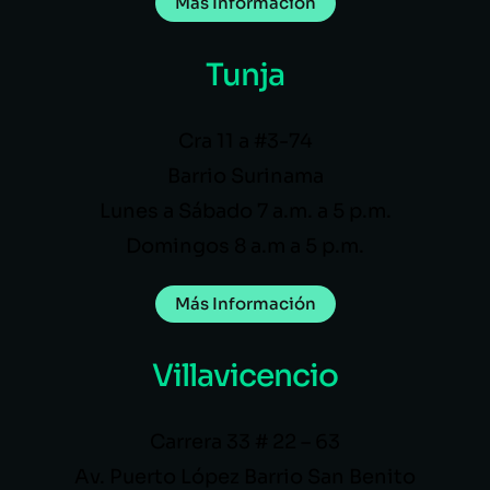
Más Información
Tunja
Cra 11 a #3-74
Barrio Surinama
Lunes a Sábado 7 a.m. a 5 p.m.
Domingos 8 a.m a 5 p.m.
Más Información
Villavicencio
Carrera 33 # 22 – 63
Av. Puerto López Barrio San Benito