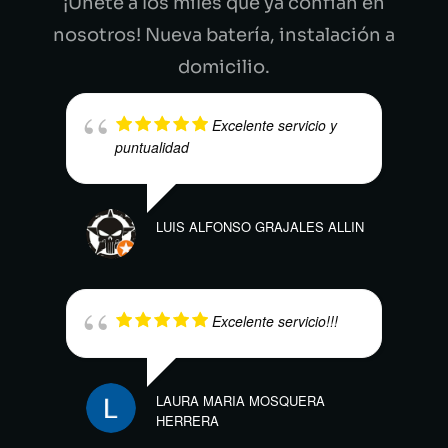
¡Únete a los miles que ya confían en
nosotros! Nueva batería, instalación a
domicilio.
Excelente servicio y
puntualidad
LUIS ALFONSO GRAJALES ALLIN
SAND
Excelente servicio!!!
LAURA MARIA MOSQUERA
HERRERA
LILI