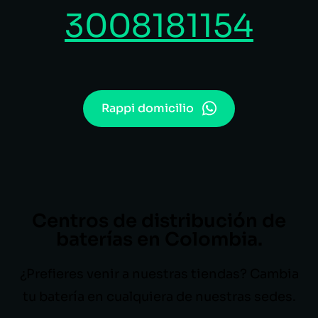
3008181154
Rappi domicilio
Centros de distribución de
baterías en Colombia.
¿Prefieres venir a nuestras tiendas? Cambia
tu batería en cualquiera de nuestras sedes.