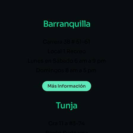
Barranquilla
Carrera 38 # 51-61
Local 1 Recreo
Lunes en Sábado 6 am a 9 pm
Domingos 8 am a 5 pm
Más Información
Tunja
Cra 11 a #3-74
Barrio Surinama