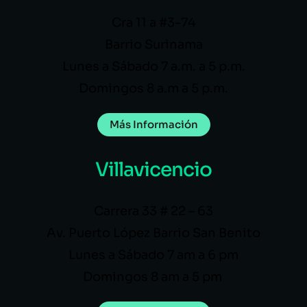
Cra 11 a #3-74
Barrio Surinama
Lunes a Sábado 7 a.m. a 5 p.m.
Domingos 8 a.m a 5 p.m.
Más Información
Villavicencio
Carrera 33 # 22 – 63
Av. Puerto López Barrio San Benito
Lunes a Sábado 7 am a 6 pm
Domingos 8 am a 5 pm