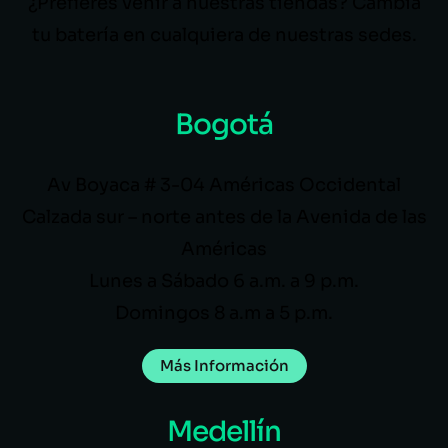
¿Prefieres venir a nuestras tiendas? Cambia
tu batería en cualquiera de nuestras sedes.
Bogotá
Av Boyaca # 3-04 Américas Occidental
Calzada sur – norte antes de la Avenida de las
Américas
Lunes a Sábado 6 a.m. a 9 p.m.
Domingos 8 a.m a 5 p.m.
Más Información
Medellín