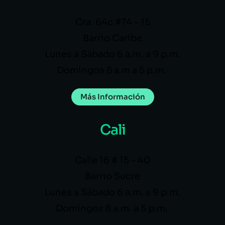
Cra. 64c #74 – 15
Barrio Caribe
Lunes a Sábado 6 a.m. a 9 p.m.
Domingos 8 a.m a 5 p.m.
Más Información
Cali
Calle 16 # 15 – 40
Barrio Sucre
Lunes a Sábado 6 a.m. a 9 p.m.
Domingos 8 a.m. a 5 p.m.