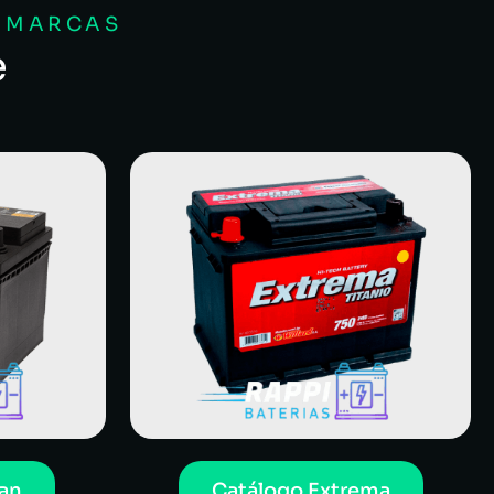
S MARCAS
e
an
Catálogo Extrema