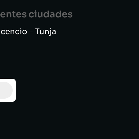
guentes ciudades
vicencio - Tunja