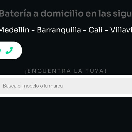
atería a domicilio en las si
edellín - Barranquilla - Cali - Villa
a
¡ENCUENTRA LA TUYA!