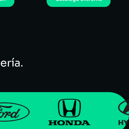
ería.