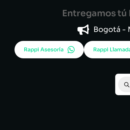
Entregamos tú B
Bogotá - M
Rappi Asesoría
Rappi Llamad