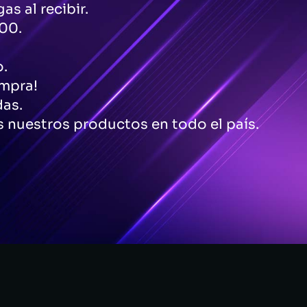
as al recibir.
00.
o.
ompra!
das.
 nuestros productos en todo el país.