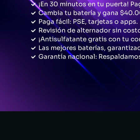
¡En 30 minutos en tu puerta! Pag
Cambia tu batería y gana $40.0
Paga fácil: PSE, tarjetas o apps.
Revisión de alternador sin cost
¡Antisulfatante gratis con tu c
Las mejores baterías, garantiza
Garantía nacional: Respaldamos