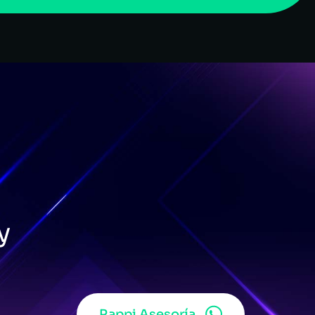
y
Rappi Asesoría