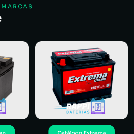
S MARCAS
e
an
Catálogo Extrema