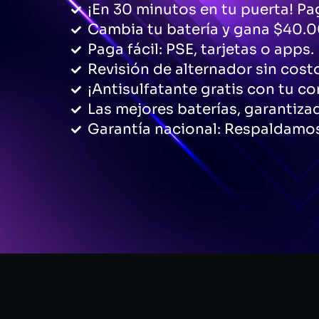
¡En 30 minutos en tu puerta! Pag
Cambia tu batería y gana $40.0
Paga fácil: PSE, tarjetas o apps.
Revisión de alternador sin cost
¡Antisulfatante gratis con tu c
Las mejores baterías, garantiza
Garantía nacional: Respaldamos