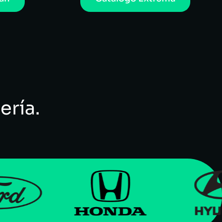
ería.