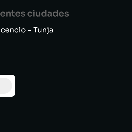
guentes ciudades
vicencio - Tunja