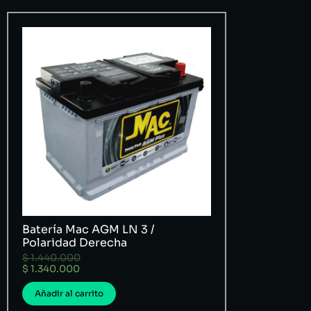
Batería Mac AGM LN 3 /
Polaridad Derecha
$
1.440.000
$
1.340.000
Añadir al carrito