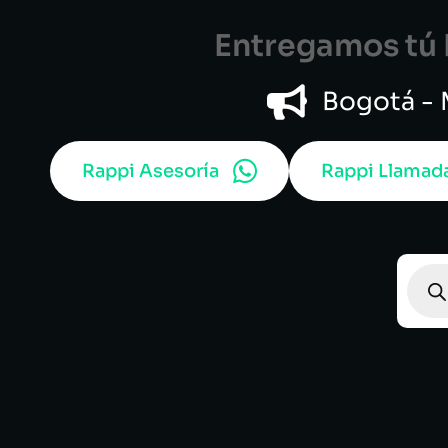
Entregamos tú B
Bogotá - M
Rappi Asesoría
Rappi Llamad