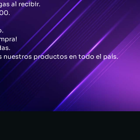
as al recibir.
00.
o.
ompra!
das.
 nuestros productos en todo el país.