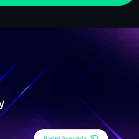
y
Rappi Asesoría