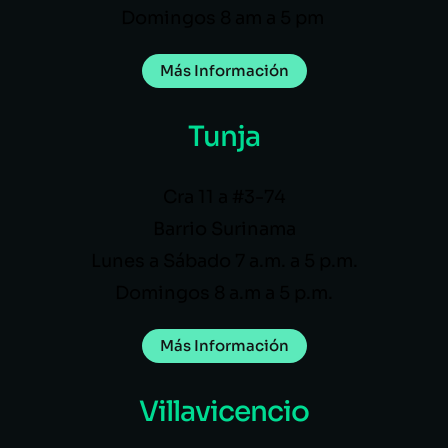
Domingos 8 am a 5 pm
Más Información
Tunja
Cra 11 a #3-74
Barrio Surinama
Lunes a Sábado 7 a.m. a 5 p.m.
Domingos 8 a.m a 5 p.m.
Más Información
Villavicencio