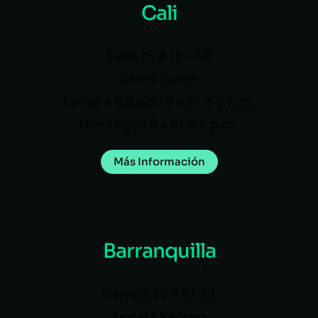
Cali
Calle 16 # 15 – 40
Barrio Sucre
Lunes a Sábado 6 a.m. a 9 p.m.
Domingos 8 a.m. a 5 p.m.
Más Información
Barranquilla
Carrera 38 # 51-61
Local 1 Recreo