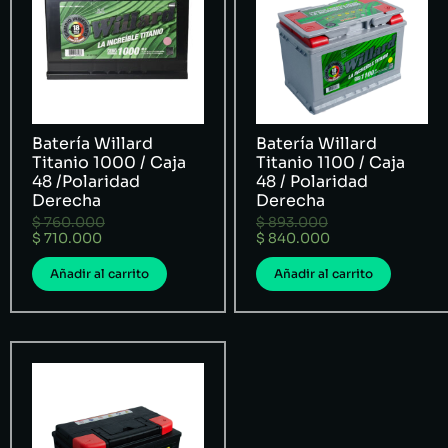
Batería Willard
Batería Willard
Titanio 1000 / Caja
Titanio 1100 / Caja
48 /Polaridad
48 / Polaridad
Derecha
Derecha
$
760.000
$
893.000
$
710.000
$
840.000
Añadir al carrito
Añadir al carrito